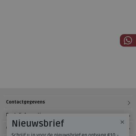
Contactgegevens
Bestelinformatie
×
Nieuwsbrief
Over Meijerink Schoenen
Schrijf u in voor de nieuwsbrief en ontvang €10,-