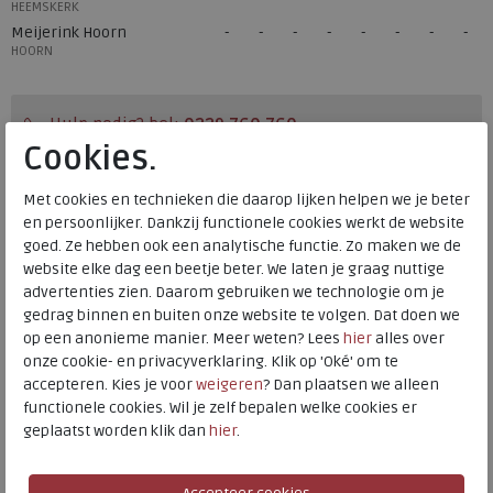
HEEMSKERK
Meijerink Hoorn
HOORN
Hulp nodig? bel:
0229 760 760
Cookies.
Gratis verzending binnen Nederland*
Voor 14:00 uur besteld = dezelfde werkdag verzonden*
Met cookies en technieken die daarop lijken helpen we je beter
en persoonlijker. Dankzij functionele cookies werkt de website
Altijd retourneren, binnen 1 werkdag terugbetaald
goed. Ze hebben ook een analytische functie. Zo maken we de
website elke dag een beetje beter. We laten je graag nuttige
advertenties zien. Daarom gebruiken we technologie om je
Alternatieve kleuren
gedrag binnen en buiten onze website te volgen. Dat doen we
op een anonieme manier. Meer weten? Lees
hier
alles over
onze cookie- en privacyverklaring. Klik op 'Oké' om te
accepteren. Kies je voor
weigeren
? Dan plaatsen we alleen
functionele cookies. Wil je zelf bepalen welke cookies er
geplaatst worden klik dan
hier
.