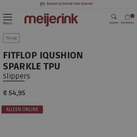
Betaal achteraf met Klarna!
0
zoeken
Winkeltas
Menu
zoeken
Terug
FITFLOP IQUSHION
SPARKLE TPU
Slippers
€ 54,95
ALLEEN ONLINE