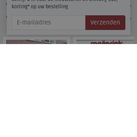
Voetzorg
korting* op uw bestelling.
Veelgestelde vragen
Verzenden
Onze winkels
Meijerink Hoorn
Meijerink Heemskerk
Nieuwsteeg 39
Deutzstraat 21 A
1621 EC, Hoorn
1961 NS, Heemskerk
0229-296675
0251-446006
Betaalmogelijkheden