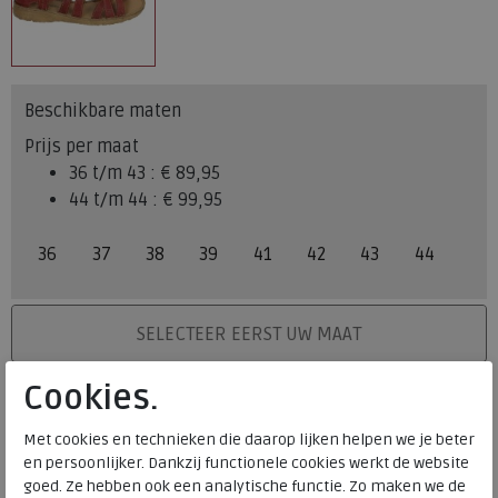
Beschikbare maten
Prijs per maat
36 t/m 43 :
€ 89,95
44 t/m 44 :
€ 99,95
36
37
38
39
41
42
43
44
PLAATS IN WINKELMAND
SELECTEER EERST UW MAAT
Cookies.
Levertijd op dit artikel bedraagt 3-5 werkdagen.
Onze winkelvoorraad
Met cookies en technieken die daarop lijken helpen we je beter
en persoonlijker. Dankzij functionele cookies werkt de website
36
37
38
39
41
42
43
44
Maat
goed. Ze hebben ook een analytische functie. Zo maken we de