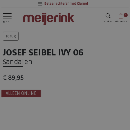
Betaal achteraf met Klarna!
0
zoeken
Winkeltas
Menu
zoeken
Terug
JOSEF SEIBEL IVY 06
Sandalen
€ 89,95
ALLEEN ONLINE