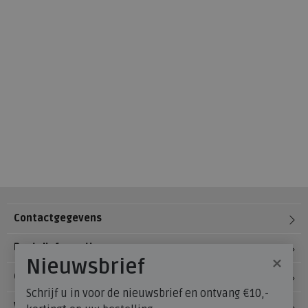
Contactgegevens
Bestelinformatie
×
Nieuwsbrief
Over Meijerink Schoenen
Schrijf u in voor de nieuwsbrief en ontvang €10,-
Voetzorg