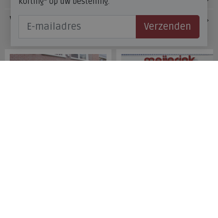
korting* op uw bestelling.
Veelgestelde vragen
Verzenden
Onze winkels
Meijerink Hoorn
Meijerink Heemskerk
Nieuwsteeg 39
Deutzstraat 21 A
1621 EC, Hoorn
1961 NS, Heemskerk
0229-296675
0251-446006
Betaalmogelijkheden