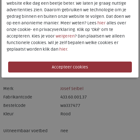
Meijerink Heemskerk
website elke dag een beetje beter. We laten je graag nuttige
HEEMSKERK
advertenties zien. Daarom gebruiken we technologie om je
Meijerink Hoorn
gedrag binnen en buiten onze website te volgen. Dat doen we
HOORN
op een anonieme manier. Meer weten? Lees
hier
alles over
onze cookie- en privacyverklaring. Klik op 'Oké' om te
accepteren. Kies je voor
weigeren
? Dan plaatsen we alleen
Hulp nodig? bel:
0229 760 760
functionele cookies. Wil je zelf bepalen welke cookies er
geplaatst worden klik dan
hier
.
Gratis verzending binnen Nederland*
Voor 14:00 uur besteld = dezelfde werkdag verzonden*
Altijd retourneren, binnen 1 werkdag terugbetaald
Merk
Josef Seibel
Fabrikantcode
433.60.001.37
Bestelcode
wa337477
Kleur
Rood
Uitneembaar voetbed
nee