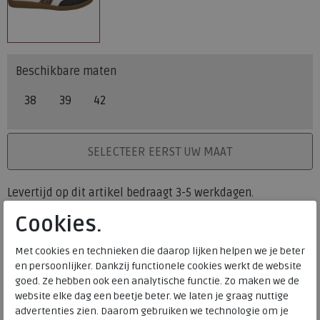
Beschikbare maten
38
39
42
PLAATS IN WINKELMAND
SELECTEER EERST UW MAAT
Levertijd op dit artikel bedraagt 3-5 werkdagen.
Cookies.
Onze winkelvoorraad
38
39
42
Maat
Met cookies en technieken die daarop lijken helpen we je beter
Meijerink Heemskerk
en persoonlijker. Dankzij functionele cookies werkt de website
HEEMSKERK
goed. Ze hebben ook een analytische functie. Zo maken we de
Meijerink Hoorn
website elke dag een beetje beter. We laten je graag nuttige
HOORN
advertenties zien. Daarom gebruiken we technologie om je