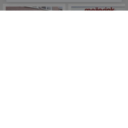
Meijerink Hoorn
Meijerink Heemskerk
Nieuwsteeg 39
Deutzstraat 21 A
1621 EC, Hoorn
1961 NS, Heemskerk
0229-296675
0251-446006
Betaalmogelijkheden