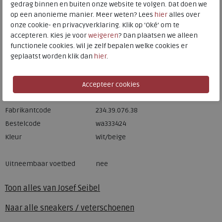
gedrag binnen en buiten onze website te volgen. Dat doen we
op een anonieme manier. Meer weten? Lees
hier
alles over
Hulp nodig? bel:
0229 760 760
onze cookie- en privacyverklaring. Klik op 'Oké' om te
Gratis verzending binnen Nederland*
accepteren. Kies je voor
weigeren
? Dan plaatsen we alleen
functionele cookies. Wil je zelf bepalen welke cookies er
Voor 14:00 uur besteld = dezelfde werkdag verzonden*
geplaatst worden klik dan
hier
.
Altijd retourneren, binnen 1 werkdag terugbetaald
Merk
Josef Seibel
Fabrikantcode
234.39.076.38
Bestelcode
wa333424
Kleur
Wit/beige
Uitneembaar voetbed
nee
Toon alles van
Josef Seibel
Naar alle
sneakers / veterschoenen