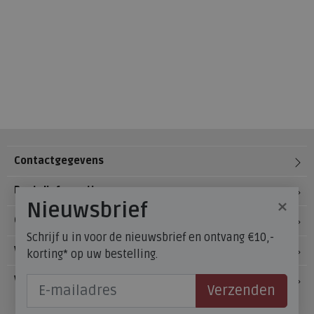
Contactgegevens
Bestelinformatie
×
Nieuwsbrief
Over Meijerink Schoenen
Schrijf u in voor de nieuwsbrief en ontvang €10,-
Voetzorg
korting* op uw bestelling.
Veelgestelde vragen
Verzenden
Onze winkels