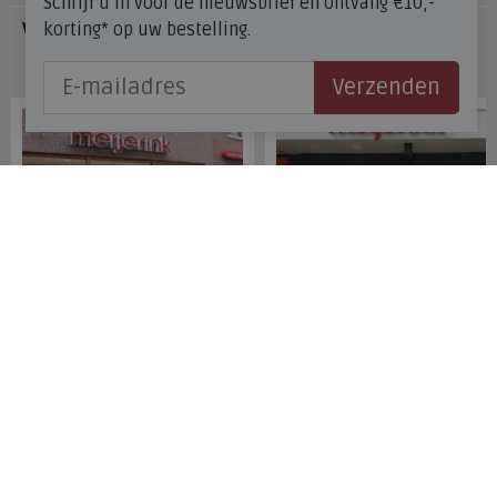
Schrijf u in voor de nieuwsbrief en ontvang €10,-
korting* op uw bestelling.
Veelgestelde vragen
Onze winkels
Verzenden
Meijerink Hoorn
Meijerink Heemskerk
Nieuwsteeg 39
Deutzstraat 21 A
1621 EC, Hoorn
1961 NS, Heemskerk
0229-296675
0251-446006
Betaalmogelijkheden