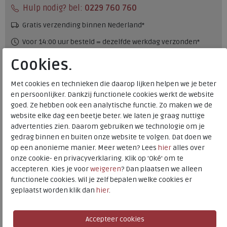
Hulp nodig? bel:
0229 760 760
Gratis verzending binnen Nederland*
Voor 14:00 uur besteld = dezelfde werkdag verzonden*
Altijd retourneren, binnen 1 werkdag terugbetaald
Cookies.
Met cookies en technieken die daarop lijken helpen we je beter
Merk
Josef Seibel
en persoonlijker. Dankzij functionele cookies werkt de website
Fabrikantcode
25332.518.221
goed. Ze hebben ook een analytische functie. Zo maken we de
Bestelcode
136.22.000005
website elke dag een beetje beter. We laten je graag nuttige
advertenties zien. Daarom gebruiken we technologie om je
Kleur
Sand-kombi
gedrag binnen en buiten onze website te volgen. Dat doen we
op een anonieme manier. Meer weten? Lees
hier
alles over
Materiaal
Nubuck
onze cookie- en privacyverklaring. Klik op 'Oké' om te
accepteren. Kies je voor
weigeren
? Dan plaatsen we alleen
Uitneembaar voetbed
ja
functionele cookies. Wil je zelf bepalen welke cookies er
Hakhoogte
3.50 cm
geplaatst worden klik dan
hier
.
Josef Seibel