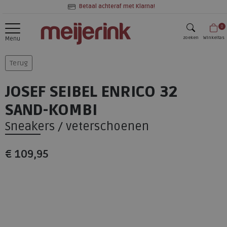
Betaal achteraf met Klarna!
0
zoeken
Winkeltas
Menu
zoeken
Terug
JOSEF SEIBEL ENRICO 32
SAND-KOMBI
Sneakers / veterschoenen
€ 109,95