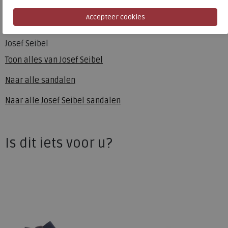
Hakhoogte
2.00 cm
Josef Seibel
Toon alles van
Josef Seibel
Naar alle
sandalen
Naar alle
Josef Seibel sandalen
Is dit iets voor u?