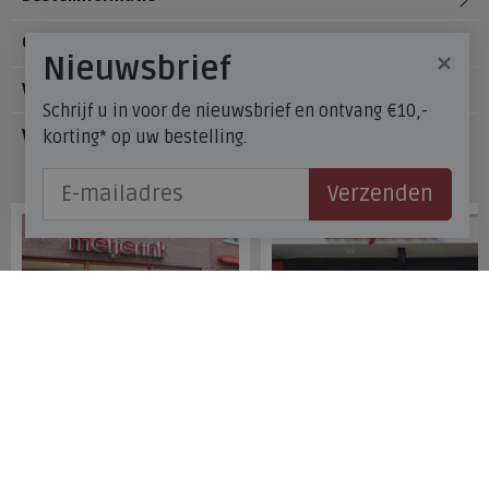
Over Meijerink Schoenen
×
Nieuwsbrief
Voetzorg
Schrijf u in voor de nieuwsbrief en ontvang €10,-
korting* op uw bestelling.
Veelgestelde vragen
Onze winkels
Verzenden
Meijerink Hoorn
Meijerink Heemskerk
Nieuwsteeg 39
Deutzstraat 21 A
1621 EC, Hoorn
1961 NS, Heemskerk
0229-296675
0251-446006