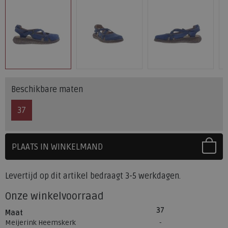
Beschikbare maten
37
PLAATS IN WINKELMAND
SELECTEER EERST UW MAAT
Levertijd op dit artikel bedraagt 3-5 werkdagen.
Onze winkelvoorraad
37
Maat
Meijerink Heemskerk