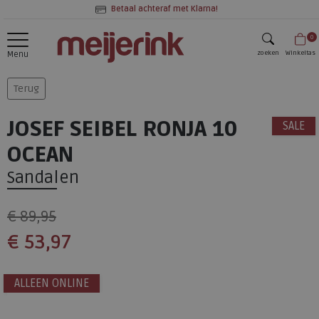
Betaal achteraf met Klarna!
0
zoeken
Winkeltas
Menu
zoeken
Terug
JOSEF SEIBEL RONJA 10
SALE
OCEAN
Sandalen
€ 89,95
€ 53,97
ALLEEN ONLINE