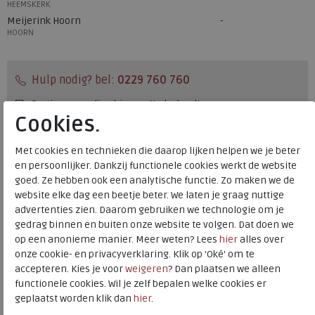
HEEMSKERK
Meijerink Hoorn
HOORN
Hulp nodig? bel:
0229 760 760
Gratis verzending binnen Nederland*
Cookies.
Voor 14:00 uur besteld = dezelfde werkdag verzonden*
Altijd retourneren, binnen 1 werkdag terugbetaald
Met cookies en technieken die daarop lijken helpen we je beter
en persoonlijker. Dankzij functionele cookies werkt de website
goed. Ze hebben ook een analytische functie. Zo maken we de
Merk
Josef Seibel
website elke dag een beetje beter. We laten je graag nuttige
advertenties zien. Daarom gebruiken we technologie om je
Fabrikantcode
95210.616.530
gedrag binnen en buiten onze website te volgen. Dat doen we
Bestelcode
210.65.000003
op een anonieme manier. Meer weten? Lees
hier
alles over
Kleur
Ocean
onze cookie- en privacyverklaring. Klik op 'Oké' om te
accepteren. Kies je voor
weigeren
? Dan plaatsen we alleen
functionele cookies. Wil je zelf bepalen welke cookies er
Materiaal
Nubuck
geplaatst worden klik dan
hier
.
Uitneembaar voetbed
nee