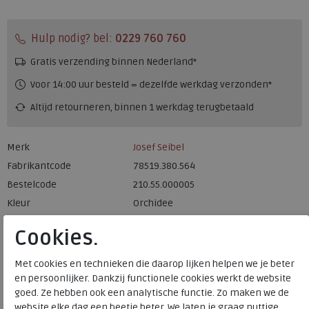
Hulp nodig? bel:
0229 760 760
Gratis verzending binnen Nederland*
Voor 14:00 uur besteld = dezelfde werkdag verzonden*
Altijd retourneren, binnen 1 werkdag terugbetaald
Merk
Josef Seibel
Fabrikantcode
78519.380.564
Bestelcode
210.55.000005
Kleur
Orchidee
Cookies.
Materiaal
Nubuck
Uitneembaar voetbed
nee
Met cookies en technieken die daarop lijken helpen we je beter
Hakhoogte
1.00 cm
en persoonlijker. Dankzij functionele cookies werkt de website
goed. Ze hebben ook een analytische functie. Zo maken we de
website elke dag een beetje beter. We laten je graag nuttige