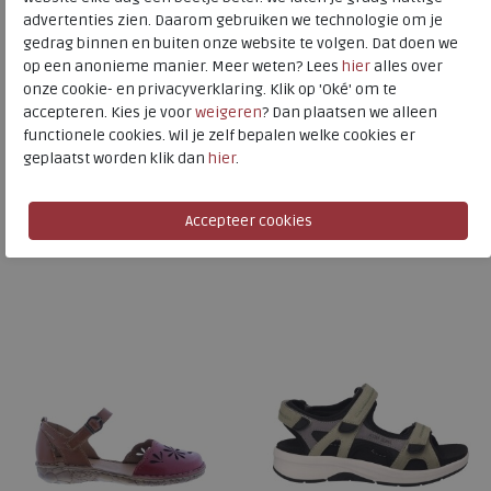
advertenties zien. Daarom gebruiken we technologie om je
Josef Seibel
gedrag binnen en buiten onze website te volgen. Dat doen we
Toon alles van
Josef Seibel
op een anonieme manier. Meer weten? Lees
hier
alles over
onze cookie- en privacyverklaring. Klik op 'Oké' om te
Naar alle
sandalen
accepteren. Kies je voor
weigeren
? Dan plaatsen we alleen
functionele cookies. Wil je zelf bepalen welke cookies er
Naar alle
Josef Seibel sandalen
geplaatst worden klik dan
hier
.
Is dit iets voor u?