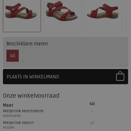
Beschikbare maten
40
PLAATS IN WINKELMAND
SELECTEER EERST UW MAAT
Onze winkelvoorraad
40
Maat
Meijerink Heemskerk
HEEMSKERK
Meijerink Hoorn
HOORN