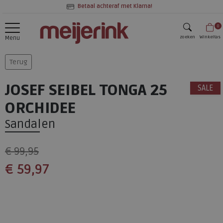
Betaal achteraf met Klarna!
0
zoeken
Winkeltas
Menu
zoeken
Terug
JOSEF SEIBEL TONGA 25
SALE
ORCHIDEE
Sandalen
€ 99,95
€ 59,97