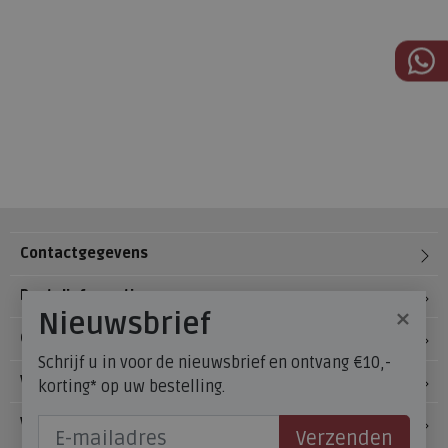
Contactgegevens
Bestelinformatie
×
Nieuwsbrief
Over Meijerink Schoenen
Schrijf u in voor de nieuwsbrief en ontvang €10,-
Voetzorg
korting* op uw bestelling.
Veelgestelde vragen
Verzenden