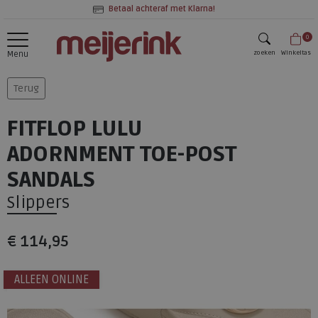
Betaal achteraf met Klarna!
0
zoeken
Winkeltas
Menu
zoeken
Terug
FITFLOP LULU
ADORNMENT TOE-POST
SANDALS
Slippers
€ 114,95
ALLEEN ONLINE