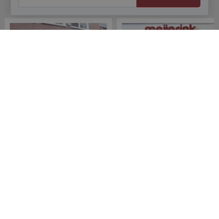
Onze winkels
Meijerink Hoorn
Meijerink Heemskerk
Nieuwsteeg 39
Deutzstraat 21 A
1621 EC, Hoorn
1961 NS, Heemskerk
0229-296675
0251-446006
Betaalmogelijkheden