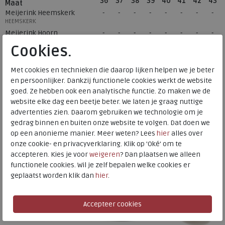
36
37
38
39
40
41
42
43
Maat
Meijerink Heemskerk
HEEMSKERK
Meijerink Hoorn
HOORN
Cookies.
Met cookies en technieken die daarop lijken helpen we je beter
Hulp nodig? bel:
0229 760 760
en persoonlijker. Dankzij functionele cookies werkt de website
goed. Ze hebben ook een analytische functie. Zo maken we de
Gratis verzending binnen Nederland*
website elke dag een beetje beter. We laten je graag nuttige
Voor 14:00 uur besteld = dezelfde werkdag verzonden*
advertenties zien. Daarom gebruiken we technologie om je
gedrag binnen en buiten onze website te volgen. Dat doen we
Altijd retourneren, binnen 1 werkdag terugbetaald
op een anonieme manier. Meer weten? Lees
hier
alles over
onze cookie- en privacyverklaring. Klik op 'Oké' om te
Alternatieve kleuren
accepteren. Kies je voor
weigeren
? Dan plaatsen we alleen
functionele cookies. Wil je zelf bepalen welke cookies er
geplaatst worden klik dan
hier
.