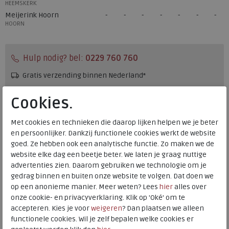
HEEMSKERK
Meijerink Hoorn
HOORN
Hulp nodig? bel:
0229 760 760
Gratis verzending binnen Nederland*
Voor 14:00 uur besteld = dezelfde werkdag verzonden*
Cookies.
Altijd retourneren, binnen 1 werkdag terugbetaald
Met cookies en technieken die daarop lijken helpen we je beter
en persoonlijker. Dankzij functionele cookies werkt de website
Alternatieve kleuren
goed. Ze hebben ook een analytische functie. Zo maken we de
website elke dag een beetje beter. We laten je graag nuttige
advertenties zien. Daarom gebruiken we technologie om je
gedrag binnen en buiten onze website te volgen. Dat doen we
op een anonieme manier. Meer weten? Lees
hier
alles over
onze cookie- en privacyverklaring. Klik op 'Oké' om te
accepteren. Kies je voor
weigeren
? Dan plaatsen we alleen
functionele cookies. Wil je zelf bepalen welke cookies er