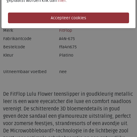
geplaatst worden klik dan
hier
.
Merk
FitFlop
Fabrikantcode
A4N-675
Bestelcode
ffa4n675
Kleur
Platino
Uitneembaar voetbed
nee
De FitFlop Lulu Flower teenslipper in goudkleurig metallic
leer is een ware eyecatcher die luxe en comfort naadloos
verenigt. De schitterende 3D bloemendetails in goud
geven deze sandaal een glamoureuze uitstraling, perfect
voor zomerse feestjes, strandresorts of een avondje uit.
De Microwobbleboard?-technologie in de lichtbeige zool