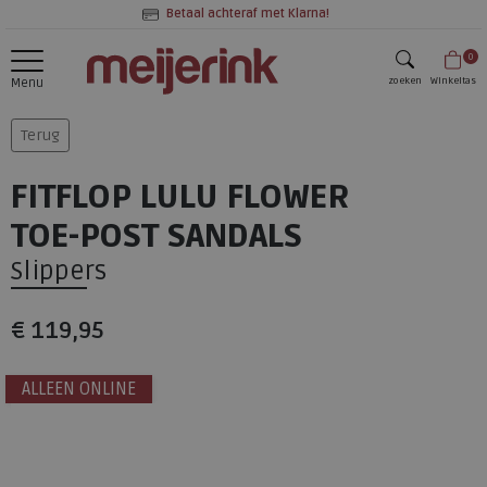
Betaal achteraf met Klarna!
0
zoeken
Winkeltas
Menu
zoeken
Terug
FITFLOP LULU FLOWER
TOE-POST SANDALS
Slippers
€ 119,95
ALLEEN ONLINE