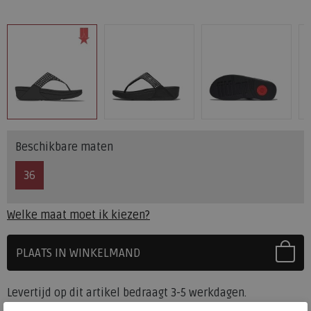
Beschikbare maten
36
Welke maat moet ik kiezen?
PLAATS IN WINKELMAND
SELECTEER EERST UW MAAT
Levertijd op dit artikel bedraagt 3-5 werkdagen.