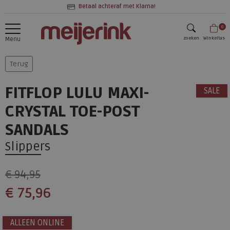
Betaal achteraf met Klarna!
0
zoeken
Winkeltas
Menu
zoeken
Terug
FITFLOP LULU MAXI-
SALE
CRYSTAL TOE-POST
SANDALS
Slippers
€ 94,95
€ 75,96
ALLEEN ONLINE