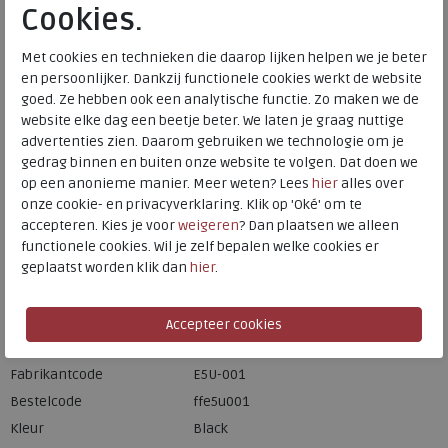
Cookies.
Onze winkelvoorraad
36
Maat
Met cookies en technieken die daarop lijken helpen we je beter
Meijerink Heemskerk
en persoonlijker. Dankzij functionele cookies werkt de website
HEEMSKERK
goed. Ze hebben ook een analytische functie. Zo maken we de
Meijerink Hoorn
website elke dag een beetje beter. We laten je graag nuttige
HOORN
advertenties zien. Daarom gebruiken we technologie om je
gedrag binnen en buiten onze website te volgen. Dat doen we
op een anonieme manier. Meer weten? Lees
hier
alles over
Hulp nodig? bel:
0229 760 760
onze cookie- en privacyverklaring. Klik op 'Oké' om te
Gratis verzending binnen Nederland*
accepteren. Kies je voor
weigeren
? Dan plaatsen we alleen
functionele cookies. Wil je zelf bepalen welke cookies er
Voor 14:00 uur besteld = dezelfde werkdag verzonden*
geplaatst worden klik dan
hier
.
Altijd retourneren, binnen 1 werkdag terugbetaald
Merk
FitFlop
Fabrikantcode
E5U-001
Bestelcode
ffe5u001
Kleur
Black