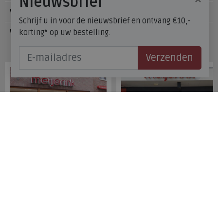
Nieuwsbrief
Voetzorg
Schrijf u in voor de nieuwsbrief en ontvang €10,-
korting* op uw bestelling.
Veelgestelde vragen
Onze winkels
Verzenden
Meijerink Hoorn
Meijerink Heemskerk
Nieuwsteeg 39
Deutzstraat 21 A
1621 EC, Hoorn
1961 NS, Heemskerk
0229-296675
0251-446006
Betaalmogelijkheden