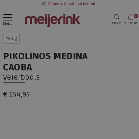
Betaal achteraf met Klarna!
0
zoeken
Winkeltas
Menu
zoeken
Terug
PIKOLINOS MEDINA
CAOBA
Veterboots
€ 154,95