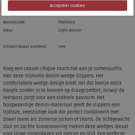
Merk
FitFlop
Fabrikantcode
A5H-E01
Bestelcode
ffa5he01
Kleur
Light denim
Uitneembaar voetbed
nee
Voeg een casual-chique touch toe aan je zomeroutfits
met deze stijlvolle denim wedge slippers. Het
comfortabele wedge-design biedt net dat beetje extra
hoogte zonder in te leveren op draagcomfort, terwijl de
teenpost zorgt voor een stabiele pasvorm. Het
hoogwaardige denim-materiaal geeft de slippers een
tijdloze, veelzijdige look die perfect combineert met
zowel jeans als zomerse jurken of shorts. De lichtgewicht
zool en zachte binnenvoering maken deze wedges ideaal
voor lange zomerdagen vol plezier en stijl. Een perfecte