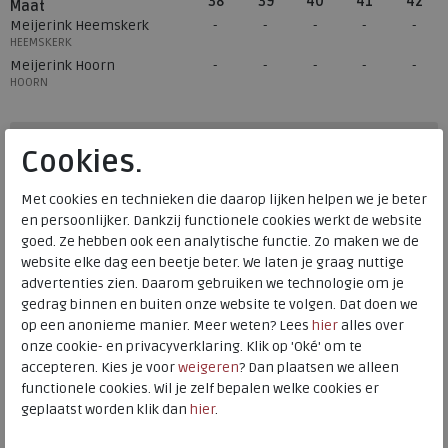
38
39
40
41
42
Maat
Meijerink Heemskerk
HEEMSKERK
Meijerink Hoorn
HOORN
Hulp nodig? bel:
0229 760 760
Cookies.
Gratis verzending binnen Nederland*
Met cookies en technieken die daarop lijken helpen we je beter
Voor 14:00 uur besteld = dezelfde werkdag verzonden*
en persoonlijker. Dankzij functionele cookies werkt de website
goed. Ze hebben ook een analytische functie. Zo maken we de
Altijd retourneren, binnen 1 werkdag terugbetaald
website elke dag een beetje beter. We laten je graag nuttige
advertenties zien. Daarom gebruiken we technologie om je
Alternatieve kleuren
gedrag binnen en buiten onze website te volgen. Dat doen we
op een anonieme manier. Meer weten? Lees
hier
alles over
onze cookie- en privacyverklaring. Klik op 'Oké' om te
accepteren. Kies je voor
weigeren
? Dan plaatsen we alleen
functionele cookies. Wil je zelf bepalen welke cookies er
geplaatst worden klik dan
hier
.