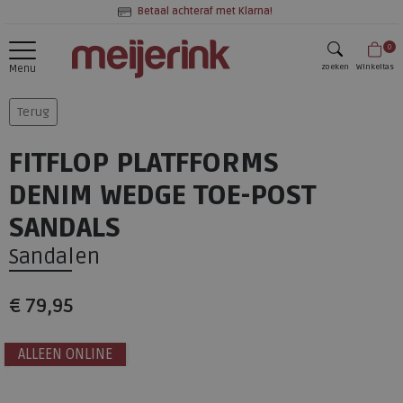
Betaal achteraf met Klarna!
0
zoeken
Winkeltas
Menu
zoeken
Terug
FITFLOP PLATFFORMS
DENIM WEDGE TOE-POST
SANDALS
Sandalen
€ 79,95
ALLEEN ONLINE