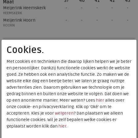
37
40
41
42
43
Maat
Meijerink Heemskerk
HEEMSKERK
Meijerink Hoorn
HOORN
Hulp nodig? bel:
0229 760 760
Cookies.
Gratis verzending binnen Nederland*
Met cookies en technieken die daarop lijken helpen we je beter
Voor 14:00 uur besteld = dezelfde werkdag verzonden*
en persoonlijker. Dankzij functionele cookies werkt de website
goed. Ze hebben ook een analytische functie. Zo maken we de
Altijd retourneren, binnen 1 werkdag terugbetaald
website elke dag een beetje beter. We laten je graag nuttige
advertenties zien. Daarom gebruiken we technologie om je
Alternatieve kleuren
gedrag binnen en buiten onze website te volgen. Dat doen we
op een anonieme manier. Meer weten? Lees
hier
alles over
onze cookie- en privacyverklaring. Klik op 'Oké' om te
accepteren. Kies je voor
weigeren
? Dan plaatsen we alleen
functionele cookies. Wil je zelf bepalen welke cookies er
geplaatst worden klik dan
hier
.