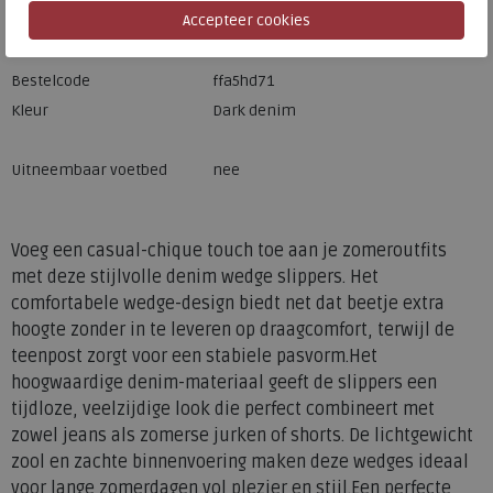
Merk
FitFlop
Fabrikantcode
A5H-D71
Bestelcode
ffa5hd71
Kleur
Dark denim
Uitneembaar voetbed
nee
Voeg een casual-chique touch toe aan je zomeroutfits
met deze stijlvolle denim wedge slippers. Het
comfortabele wedge-design biedt net dat beetje extra
hoogte zonder in te leveren op draagcomfort, terwijl de
teenpost zorgt voor een stabiele pasvorm.Het
hoogwaardige denim-materiaal geeft de slippers een
tijdloze, veelzijdige look die perfect combineert met
zowel jeans als zomerse jurken of shorts. De lichtgewicht
zool en zachte binnenvoering maken deze wedges ideaal
voor lange zomerdagen vol plezier en stijl.Een perfecte