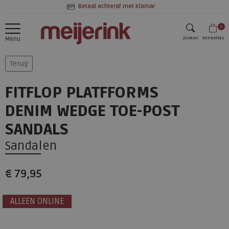
Betaal achteraf met Klarna!
0
zoeken
Winkeltas
Menu
zoeken
Terug
FITFLOP PLATFFORMS
DENIM WEDGE TOE-POST
SANDALS
Sandalen
€ 79,95
ALLEEN ONLINE