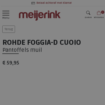
Betaal achteraf met Klarna!
0
zoeken
Winkeltas
Menu
zoeken
Terug
ROHDE FOGGIA-D CUOIO
Pantoffels muil
€ 59,95