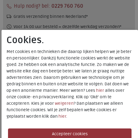
Hulp nodig? bel:
0229 760 760
Gratis verzending binnen Nederland*
Voor 14:00 uur besteld = dezelfde werkdag verzonden*
Altijd retourneren, binnen 1 werkdag terugbetaald
Cookies.
Met cookies en technieken die daarop lijken helpen we je beter
Merk
Rohde
en persoonlijker. Dankzij functionele cookies werkt de website
Fabrikantcode
6125-76
goed. Ze hebben ook een analytische functie. Zo maken we de
website elke dag een beetje beter. We laten je graag nuttige
Bestelcode
520.26.000001
advertenties zien. Daarom gebruiken we technologie om je
Kleur
Cuoio
gedrag binnen en buiten onze website te volgen. Dat doen we
op een anonieme manier. Meer weten? Lees
hier
alles over
Materiaal
Velour
onze cookie- en privacyverklaring. Klik op 'Oké' om te
accepteren. Kies je voor
weigeren
? Dan plaatsen we alleen
Wijdtemaat
g
functionele cookies. Wil je zelf bepalen welke cookies er
Uitneembaar voetbed
ja
geplaatst worden klik dan
hier
.
Rohde