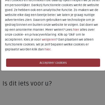
Met cookies en technieken die daarop lijken helpen we je beter
Kleur
Navy
en persoonlijker. Dankzij functionele cookies werkt de website
goed. Ze hebben ook een analytische functie. Zo maken we de
Materiaal
Synthetisch
website elke dag een beetje beter. We laten je graag nuttige
advertenties zien. Daarom gebruiken we technologie om je
Uitneembaar voetbed
nee
gedrag binnen en buiten onze website te volgen. Dat doen we
op een anonieme manier. Meer weten? Lees
hier
alles over
onze cookie- en privacyverklaring. Klik op 'Oké' om te
Skechers
accepteren. Kies je voor
weigeren
? Dan plaatsen we alleen
functionele cookies. Wil je zelf bepalen welke cookies er
Toon alles van
Skechers
geplaatst worden klik dan
hier
.
Naar alle
sneakers / veterschoenen
Naar alle
Skechers sneakers / veterschoenen
Is dit iets voor u?