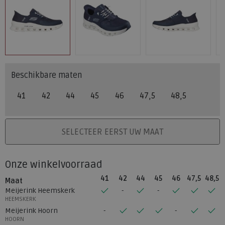
Beschikbare maten
41
42
44
45
46
47,5
48,5
PLAATS IN WINKELMAND
SELECTEER EERST UW MAAT
Onze winkelvoorraad
41
42
44
45
46
47,5
48,5
Maat
Meijerink Heemskerk
HEEMSKERK
Meijerink Hoorn
HOORN