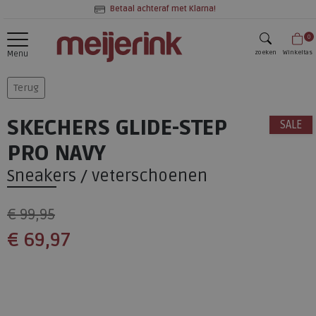
Betaal achteraf met Klarna!
0
zoeken
Winkeltas
Menu
zoeken
Terug
SKECHERS GLIDE-STEP
SALE
PRO NAVY
Sneakers / veterschoenen
€ 99,95
€ 69,97