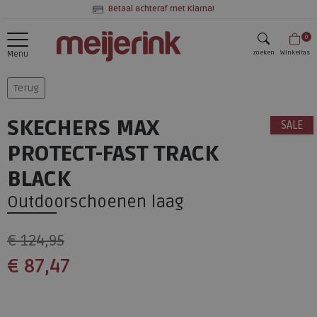
Betaal achteraf met Klarna!
0
zoeken
Winkeltas
Menu
zoeken
Terug
SKECHERS MAX
SALE
PROTECT-FAST TRACK
BLACK
Outdoorschoenen laag
€ 124,95
€ 87,47