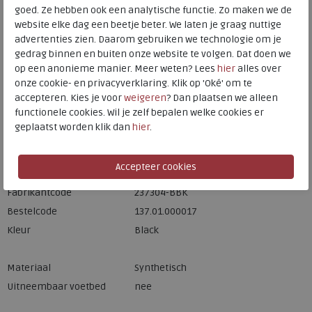
Meijerink Hoorn
goed. Ze hebben ook een analytische functie. Zo maken we de
HOORN
website elke dag een beetje beter. We laten je graag nuttige
advertenties zien. Daarom gebruiken we technologie om je
gedrag binnen en buiten onze website te volgen. Dat doen we
Hulp nodig? bel:
0229 760 760
op een anonieme manier. Meer weten? Lees
hier
alles over
onze cookie- en privacyverklaring. Klik op 'Oké' om te
Gratis verzending binnen Nederland*
accepteren. Kies je voor
weigeren
? Dan plaatsen we alleen
Voor 14:00 uur besteld = dezelfde werkdag verzonden*
functionele cookies. Wil je zelf bepalen welke cookies er
geplaatst worden klik dan
hier
.
Altijd retourneren, binnen 1 werkdag terugbetaald
Merk
Skechers
Fabrikantcode
237304-BBK
Bestelcode
137.01.000017
Kleur
Black
Materiaal
Synthetisch
Uitneembaar voetbed
nee