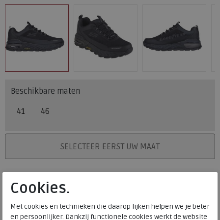
Beschikbare maten
41
46
PLAATS IN WINKELMAND
SELECTEER EERST UW MAAT
Onze winkelvoorraad
Cookies.
41
46
Maat
Meijerink Heemskerk
Met cookies en technieken die daarop lijken helpen we je beter
HEEMSKERK
en persoonlijker. Dankzij functionele cookies werkt de website