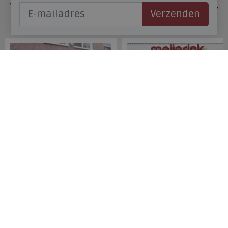
Veelgestelde vragen
Verzenden
Onze winkels
Meijerink Hoorn
Meijerink Heemskerk
Nieuwsteeg 39
Deutzstraat 21 A
1621 EC, Hoorn
1961 NS, Heemskerk
0229-296675
0251-446006
Betaalmogelijkheden