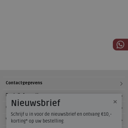
Contactgegevens
Bestelinformatie
×
Nieuwsbrief
Over Meijerink Schoenen
Schrijf u in voor de nieuwsbrief en ontvang €10,-
Voetzorg
korting* op uw bestelling.