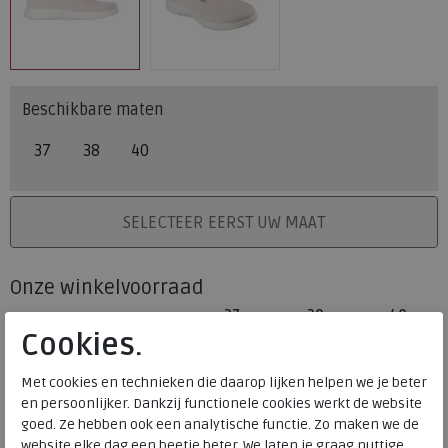
Beschikbare maten
37
38
40
PLAATS IN WINKELMAND
SELECTEER EERST UW MAAT
Onze winkelvoorraad
37
38
40
Maat
Cookies.
Meijerink Heemskerk
HEEMSKERK
Meijerink Hoorn
Met cookies en technieken die daarop lijken helpen we je beter
HOORN
en persoonlijker. Dankzij functionele cookies werkt de website
goed. Ze hebben ook een analytische functie. Zo maken we de
website elke dag een beetje beter. We laten je graag nuttige