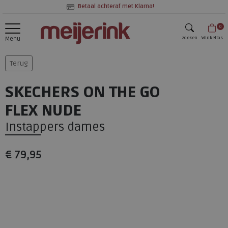
Betaal achteraf met Klarna!
0
zoeken
Winkeltas
Menu
zoeken
Terug
SKECHERS ON THE GO
FLEX NUDE
Instappers dames
€ 79,95