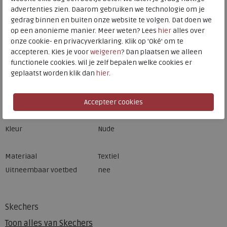
Hulp nodig? bel:
0229 760 760
advertenties zien. Daarom gebruiken we technologie om je
gedrag binnen en buiten onze website te volgen. Dat doen we
Gratis verzending binnen Nederland*
op een anonieme manier. Meer weten? Lees
hier
alles over
onze cookie- en privacyverklaring. Klik op 'Oké' om te
Voor 14:00 uur besteld = dezelfde werkdag verzonden*
accepteren. Kies je voor
weigeren
? Dan plaatsen we alleen
Altijd retourneren, binnen 1 werkdag terugbetaald
functionele cookies. Wil je zelf bepalen welke cookies er
geplaatst worden klik dan
hier
.
Merk
Skechers
Fabrikantcode
138181-NUDE
Bestelcode
240.50.000009
Kleur
Nude
Materiaal
Textiel
Uitneembaar voetbed
nee
Skechers
Toon alles van
Skechers