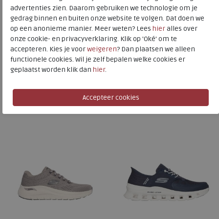
Skechers
advertenties zien. Daarom gebruiken we technologie om je
Toon alles van
Skechers
gedrag binnen en buiten onze website te volgen. Dat doen we
op een anonieme manier. Meer weten? Lees
hier
alles over
Naar alle
sneakers / veterschoenen
onze cookie- en privacyverklaring. Klik op 'Oké' om te
accepteren. Kies je voor
weigeren
? Dan plaatsen we alleen
Naar alle
Skechers sneakers / veterschoenen
functionele cookies. Wil je zelf bepalen welke cookies er
geplaatst worden klik dan
hier
.
Is dit iets voor u?