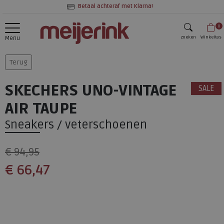
Betaal achteraf met Klarna!
0
zoeken
Winkeltas
Menu
zoeken
Terug
SKECHERS UNO-VINTAGE
SALE
AIR TAUPE
Sneakers / veterschoenen
€ 94,95
€ 66,47