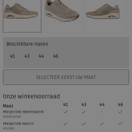
Beschikbare maten
41
43
44
46
PLAATS IN WINKELMAND
SELECTEER EERST UW MAAT
Onze winkelvoorraad
41
43
44
46
Maat
Meijerink Heemskerk
HEEMSKERK
Meijerink Hoorn
HOORN