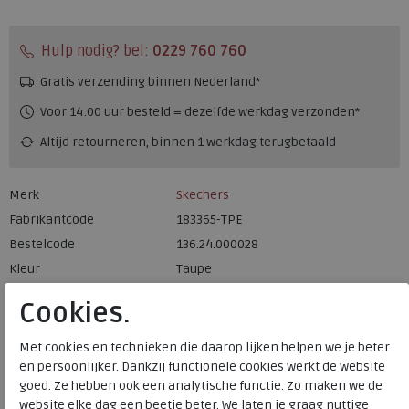
Hulp nodig? bel:
0229 760 760
Gratis verzending binnen Nederland*
Voor 14:00 uur besteld = dezelfde werkdag verzonden*
Altijd retourneren, binnen 1 werkdag terugbetaald
Merk
Skechers
Fabrikantcode
183365-TPE
Bestelcode
136.24.000028
Kleur
Taupe
Cookies.
Materiaal
Leer en textiel
Uitneembaar voetbed
nee
Met cookies en technieken die daarop lijken helpen we je beter
en persoonlijker. Dankzij functionele cookies werkt de website
goed. Ze hebben ook een analytische functie. Zo maken we de
website elke dag een beetje beter. We laten je graag nuttige