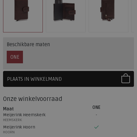
Beschikbare maten
ONE
PLAATS IN WINKELMAND
SELECTEER EERST UW MAAT
Onze winkelvoorraad
ONE
Maat
Meijerink Heemskerk
HEEMSKERK
Meijerink Hoorn
HOORN