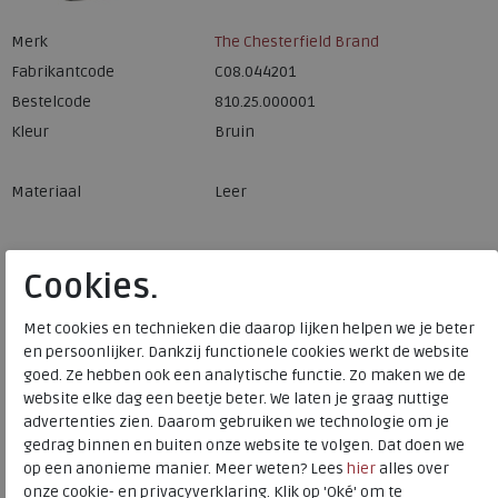
Merk
The Chesterfield Brand
Fabrikantcode
C08.044201
Bestelcode
810.25.000001
Kleur
Bruin
Materiaal
Leer
Stijlvolle en veilige pasjeshouder met RFID bescherming
Cookies.
en gemaakt van hoogwaardig massief aluminium. Deze
pasjeshouder is voorzien van een leren hoes met
Met cookies en technieken die daarop lijken helpen we je beter
en persoonlijker. Dankzij functionele cookies werkt de website
drukknoopsluiting waarin je zowel pasjes als briefgeld
goed. Ze hebben ook een analytische functie. Zo maken we de
kunt bewaren.De kern is gemaakt van massief aluminium
website elke dag een beetje beter. We laten je graag nuttige
en voorzien van de nieuwste RFID bescherming. Wanneer
advertenties zien. Daarom gebruiken we technologie om je
je de kleine hendel onderaan de kaarthouder naar je toe
gedrag binnen en buiten onze website te volgen. Dat doen we
trekt, komen de pasjes in waaiervorm uit de
op een anonieme manier. Meer weten? Lees
hier
alles over
pasjeshouder. Zo heb je direct een duidelijk overzicht van
onze cookie- en privacyverklaring. Klik op 'Oké' om te