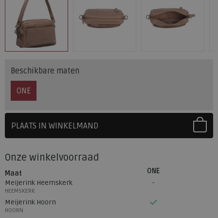
Beschikbare maten
ONE
PLAATS IN WINKELMAND
SELECTEER EERST UW MAAT
Onze winkelvoorraad
ONE
Maat
Meijerink Heemskerk
HEEMSKERK
Meijerink Hoorn
HOORN