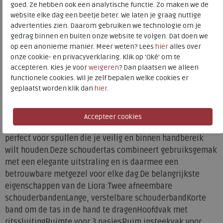
goed. Ze hebben ook een analytische functie. Zo maken we de
dragen en een korte band waarmee je de tas eenvoudig in
website elke dag een beetje beter. We laten je graag nuttige
de hand draagt. Zo wissel je gemakkelijk van
advertenties zien. Daarom gebruiken we technologie om je
draagstijl.Het hoofdvak sluit met een rits en is praktisch
gedrag binnen en buiten onze website te volgen. Dat doen we
ingedeeld. Binnenin is ruimte voor drie pasjes en een ruim
op een anonieme manier. Meer weten? Lees
hier
alles over
insteekvak voor bijvoorbeeld je telefoon of portemonnee.
onze cookie- en privacyverklaring. Klik op 'Oké' om te
Daarnaast bevindt zich in het hoofdvak een extra ritsvak,
accepteren. Kies je voor
weigeren
? Dan plaatsen we alleen
functionele cookies. Wil je zelf bepalen welke cookies er
ideaal voor het veilig opbergen van sleutels en oortjes.Aan
geplaatst worden klik dan
hier
.
de voorkant van de tas vind je een ruim voorvak met
ritssluiting, aangevuld met een extra vak met drukknoop
voor essentials waar je snel bij wilt kunnen. Ook aan de
achterkant van de tas is een extra ritsvak aanwezig,
perfect voor spullen die je veilig en binnen handbereik
wilt houden.Deze schoudertas combineert gebruiksgemak
met een elegante uitstraling en is daarmee een
betrouwbare metgezel voor elke dag.De belangrijkste
eigenschappen van de Liora:Twee afneembare
schouderbandenLange, verstelbare schouderbandKorte
band om de tas in de hand te dragenHoofdvak met
ritssluitingRuimte voor 3 pasjesRuim insteekvak voor