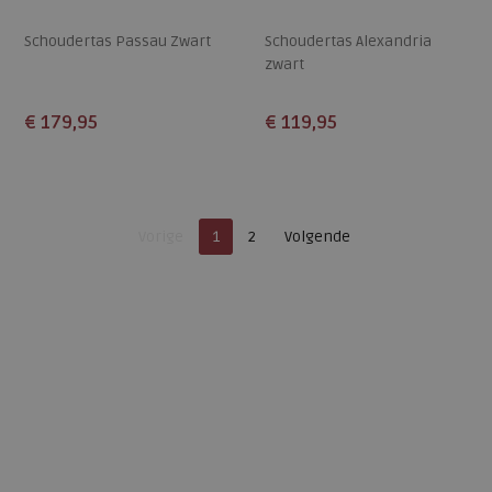
Schoudertas Passau Zwart
Schoudertas Alexandria
zwart
€ 179,95
€ 119,95
Beschikbare maten
Beschikbare maten
ONE
ONE
Je bent op pagina
Pagina
Vorige
1
2
Volgende
Pagina