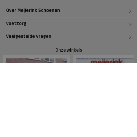
Over Meijerink Schoenen
Voetzorg
Veelgestelde vragen
Onze winkels
Meijerink Hoorn
Meijerink Heemskerk
Nieuwsteeg 39
Deutzstraat 21 A
1621 EC, Hoorn
1961 NS, Heemskerk
0229-296675
0251-446006