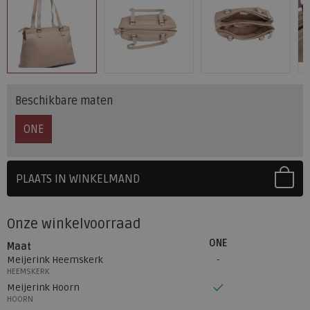
Beschikbare maten
ONE
PLAATS IN WINKELMAND
SELECTEER EERST UW MAAT
Onze winkelvoorraad
ONE
Maat
Meijerink Heemskerk
HEEMSKERK
Meijerink Hoorn
HOORN