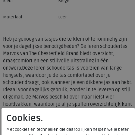
Kleur
Beige
Materiaal
Leer
Heb je genoeg van tasjes die te klein of te rommelig zijn
voor je dagelijkse benodigdheden? De leren schoudertas
Marvos van The Chesterfield Brand biedt overzicht,
draagcomfort en een stijlvolle uitstraling in één
ontwerp.Deze leren schoudertas is voorzien van lange
hengsels, waardoor je de tas comfortabel over je
schouder draagt, ook wanneer je een dikkere jas aan hebt.
Ideaal voor dagelijks gebruik, zonder in te leveren op stijl
of gemak. De Marvos beschikt over maar liefst vier
hoofdvakken, waardoor je al je spullen overzichtelijk kunt
organiseren.Het achterste hoofdvak is ruim opgezet en
Cookies.
bevat geen extra opbergmogelijkheden, waardoor het
perfect is voor grotere items zoals een flesje water, een
Met cookies en technieken die daarop lijken helpen we je beter
brillenkoker of andere essentials. Het vak dat daarop