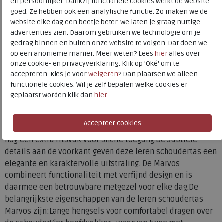
en persoonlijker. Dankzij functionele cookies werkt de website
volgt sluit met een magneetknoop en bevat een versterkt
goed. Ze hebben ook een analytische functie. Zo maken we de
vak, geschikt voor bijvoorbeeld een tablet. Daarnaast is er
website elke dag een beetje beter. We laten je graag nuttige
voldoende ruimte voor kleine documenten, een agenda of
advertenties zien. Daarom gebruiken we technologie om je
gedrag binnen en buiten onze website te volgen. Dat doen we
een boekje.Het volgende hoofdvak, eveneens met
op een anonieme manier. Meer weten? Lees
hier
alles over
magneetsluiting, is praktisch ingedeeld met een speciaal
onze cookie- en privacyverklaring. Klik op 'Oké' om te
opbergvak voor je smartphone en een extra vak met
accepteren. Kies je voor
weigeren
? Dan plaatsen we alleen
ritssluiting. Ideaal voor het veilig opbergen van sleutels,
functionele cookies. Wil je zelf bepalen welke cookies er
oortjes, belangrijke pasjes of make-up. Het voorste
geplaatst worden klik dan
hier
.
hoofdvak sluit met een ritssluiting, net als het achterste
vak, zodat je waardevolle spullen altijd goed beschermd
zijn. Aan de achterkant van de tas bevindt zich bovendien
nog een extra ritsvak voor snelle toegang.De subtiele
details aan de voorkant geven deze leren schoudertas een
elegante en karaktervolle uitstraling. De Marvos
combineert functionaliteit met verfijnd design en is
daarmee een betrouwbare metgezel voor elke dag.De
belangrijkste eigenschappen van de leren schoudertas
Marvos zijn:Lange hengsels voor comfortabel dragen over