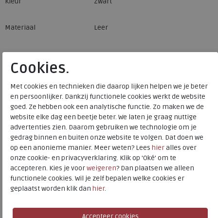
Kleur
Zwart
Materiaal
Leer
Deze leren schoudertas Samui is ons favoriete
Cookies.
reismaatje! Deze compacte schoudertas is van alle
markten thuis. Zo heeft de leren schoudertas Samui een
Met cookies en technieken die daarop lijken helpen we je beter
en persoonlijker. Dankzij functionele cookies werkt de website
afneembare schouderband en een polsbandje. Zo kun je
goed. Ze hebben ook een analytische functie. Zo maken we de
de tas op meerdere manieren gebruiken.Het hoofdvak is
website elke dag een beetje beter. We laten je graag nuttige
opgedeeld in twee compartimenten met ritssluiting. De
advertenties zien. Daarom gebruiken we technologie om je
hoofdvakken zijn ruim genoeg om persoonlijke spullen
gedrag binnen en buiten onze website te volgen. Dat doen we
zoals telefoon, (zonne)bril, portemonnee, paspoort en
op een anonieme manier. Meer weten? Lees
hier
alles over
reispapieren. In totaal beschikt deze schoudertas over 5
onze cookie- en privacyverklaring. Klik op 'Oké' om te
ritsvakken.Deze leren rugzak is gemaakt van hoogwaardig
accepteren. Kies je voor
weigeren
? Dan plaatsen we alleen
functionele cookies. Wil je zelf bepalen welke cookies er
Wax Pull-up leer. Wax Pull-up leer wordt gekenmerkt door
geplaatst worden klik dan
hier
.
een zachte en soepele structuur. Eventuele
gebruikssporen kun je makkelijk wegwrijven door de
speciale behandeling die de tas heeft ondergaan. Zo gaat