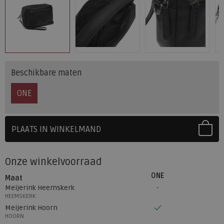
Beschikbare maten
ONE
PLAATS IN WINKELMAND
SELECTEER EERST UW MAAT
Onze winkelvoorraad
ONE
Maat
Meijerink Heemskerk
HEEMSKERK
Meijerink Hoorn
HOORN