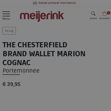
Betaal achteraf met Klarna!
0
zoeken
Winkeltas
Menu
zoeken
Terug
THE CHESTERFIELD
BRAND WALLET MARION
COGNAC
Portemonnee
€ 39,95