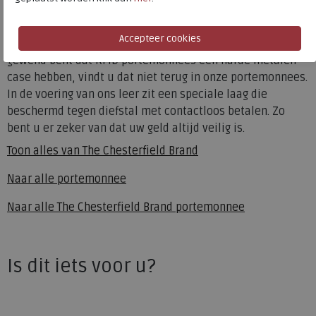
ervoor dat uw portemonnee na verloop van tijd alleen
maar mooier wordt.In deze portemonnee wordt gebruik
gemaakt van een unieke RFID techniek. Waar u normaliter
gewend bent dat RFID portemonnees een harde metalen
case hebben, vindt u dat niet terug in onze portemonnees.
In de voering van ons leer zit een speciale laag die
beschermd tegen diefstal met contactloos betalen. Zo
bent u er zeker van dat uw geld altijd veilig is.
Toon alles van
The Chesterfield Brand
Naar alle
portemonnee
Naar alle
The Chesterfield Brand portemonnee
Is dit iets voor u?