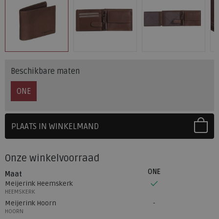
Beschikbare maten
ONE
PLAATS IN WINKELMAND
SELECTEER EERST UW MAAT
Onze winkelvoorraad
ONE
Maat
Meijerink Heemskerk
HEEMSKERK
Meijerink Hoorn
HOORN