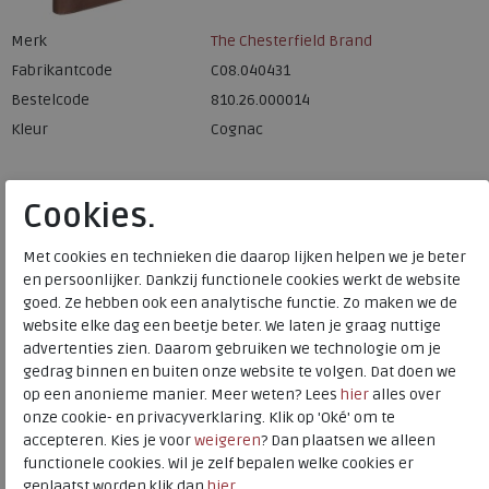
Merk
The Chesterfield Brand
Fabrikantcode
C08.040431
Bestelcode
810.26.000014
Kleur
Cognac
Materiaal
Leer
Cookies.
Met cookies en technieken die daarop lijken helpen we je beter
De Leren RFID portemonnee Marion heeft een klassieke en
en persoonlijker. Dankzij functionele cookies werkt de website
tijdloze uitstraling. Deze leren portemonnee kan handig in
goed. Ze hebben ook een analytische functie. Zo maken we de
drie delen gevouwen worden zodat u al uw pasjes en geld
website elke dag een beetje beter. We laten je graag nuttige
met u mee kan brengen. Aan de binnenkant van deze
advertenties zien. Daarom gebruiken we technologie om je
gedrag binnen en buiten onze website te volgen. Dat doen we
portemonnee is plaats voor pasjes, twee transparante
op een anonieme manier. Meer weten? Lees
hier
alles over
opberg vakken, een opberg vak met ritssluiting en een
onze cookie- en privacyverklaring. Klik op 'Oké' om te
vakje voor kleingeld.De portemonnee is gemaakt van
accepteren. Kies je voor
weigeren
? Dan plaatsen we alleen
hoogwaardig wax pull-up leer in cognac kleur. De hoge
functionele cookies. Wil je zelf bepalen welke cookies er
kwaliteit van de leersoorten die wij gebruiken zorgt
geplaatst worden klik dan
hier
.