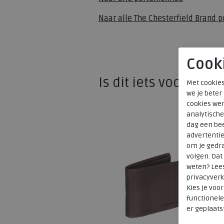
Naar alle
The Chesterfield Brand 
Cook
Is dit iets voor u?
Met cookies
we je beter
cookies wer
analytische
dag een bee
advertenti
om je gedra
volgen. Da
weten? Lee
privacyverk
Kies je voo
functionele
er geplaats