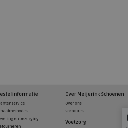
estelinformatie
Over Meijerink Schoenen
lantenservice
Over ons
etaalmethodes
Vacatures
evering en bezorging
Voetzorg
etourneren