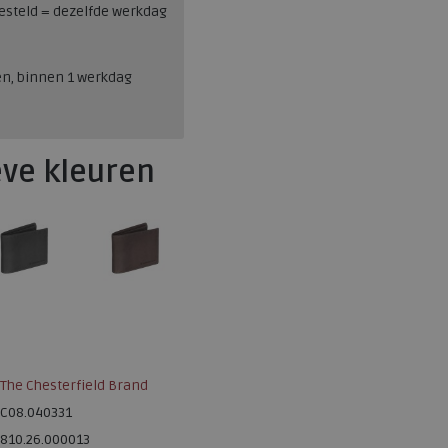
esteld = dezelfde werkdag
en, binnen 1 werkdag
eve kleuren
The Chesterfield Brand
C08.040331
810.26.000013