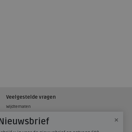
Veelgestelde vragen
Wijdtematen
Hielspoor
×
Nieuwsbrief
Maatadvies, wat is mijn
schoenmaat?