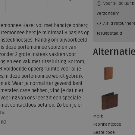
Voor 14:00 uur b
verzonden*
Altijd retourner
rtemonnee Hazel vol met handige opberg
ortemonnee berg je minimaal 8 pasjes op
terugbetaald
 insteekhoesjes. Handig om bijvoorbeeld
er is deze portemonnee voorzien van
Alternati
ronder 2 grote insteek vakken voor
ng en een vak met ritssluiting. Kortom,
t voldoende opberg ruimte voor al je
es.In deze portemonnee wordt gebruik
niek. Waar je normaliter gewend bent
metalen case hebben, vind je dat niet
voering van ons leer zit een speciale
met contactloos betalen. Zo ben je er
is.
Merk
and
Fabrikantcode
Bestelcode