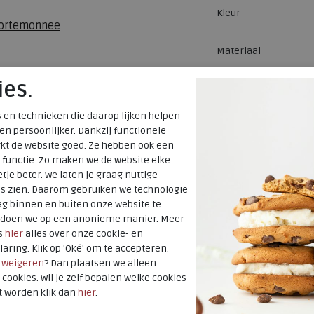
Kleur
portemonnee
Materiaal
ies.
 en technieken die daarop lijken helpen
 en persoonlijker. Dankzij functionele
kt de website goed. Ze hebben ook een
 functie. Zo maken we de website elke
tje beter. We laten je graag nuttige
es zien. Daarom gebruiken we technologie
g binnen en buiten onze website te
t doen we op een anonieme manier. Meer
s
hier
alles over onze cookie- en
laring. Klik op 'Oké' om te accepteren.
r
weigeren
? Dan plaatsen we alleen
 cookies. Wil je zelf bepalen welke cookies
t worden klik dan
hier
.