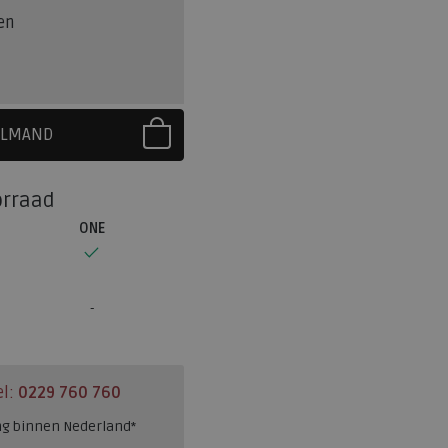
en
ELMAND
R EERST UW MAAT
orraad
ONE
el:
0229 760 760
ng binnen Nederland*