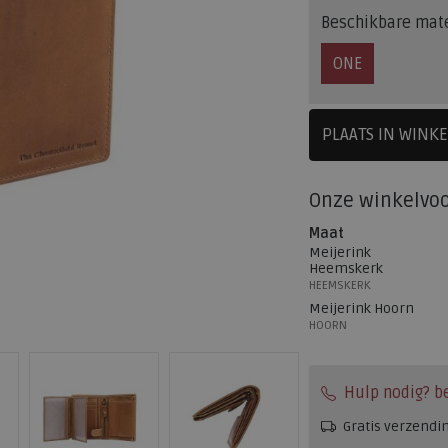
Beschikbare mat
ONE
PLAATS IN WINK
SELECTEE
Onze winkelvo
Maat
Meijerink
Heemskerk
HEEMSKERK
Meijerink Hoorn
HOORN
Hulp nodig? b
Gratis verzendi