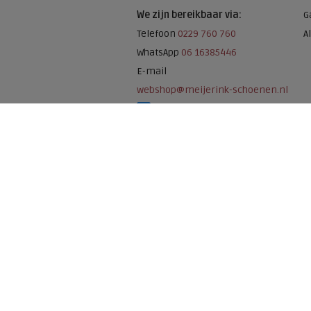
We zijn bereikbaar via:
G
Telefoon
0229 760 760
A
WhatsApp
06 16385446
E-mail
webshop@meijerink-schoenen.nl
Meijerink Schoenen op Facebook
Meijerink schoenen op Instagram
Meijerink Hoor
Nieuwsteeg 39
1621 EC, Hoorn
0229-296675