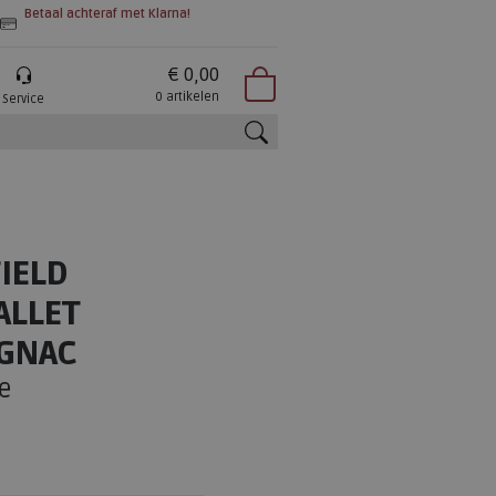
Betaal achteraf met Klarna!
€ 0,00
0 artikelen
Service
zoeken
IELD
ALLET
OGNAC
e