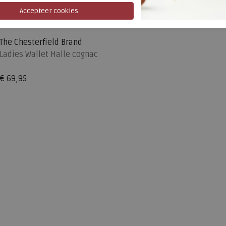
The Chesterfield Brand
Ladies Wallet Halle cognac
€ 69,95