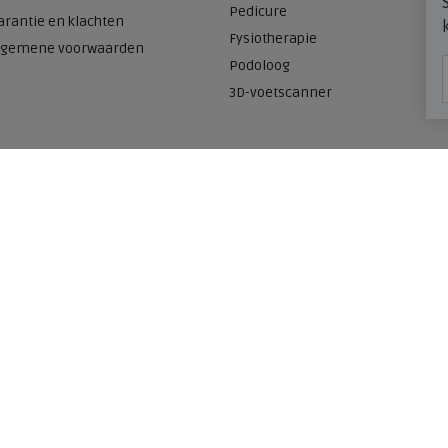
Pedicure
arantie en klachten
Fysiotherapie
lgemene voorwaarden
Podoloog
3D-voetscanner
Onze winkels
n
Meijerink Heemskerk
Deutzstraat 21 A
1961 NS, Heemskerk
0251-446006