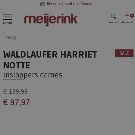
Betaal achteraf met Klarna!
0
zoeken
Winkeltas
Menu
zoeken
Terug
WALDLAUFER HARRIET
SALE
NOTTE
Instappers dames
€ 139,95
€ 97,97