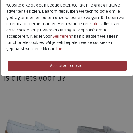
website elke dag een beetje beter. We laten je graag nuttige
advertenties zien. Daarom gebruiken we technologie om je
gedrag binnen en buiten onze website te volgen. Dat doen we
Waldlaufer
op een anonieme manier. Meer weten? Lees
hier
alles over
Toon alles van
Waldlaufer
onze cookie- en privacyverklaring. Klik op 'Oké' om te
accepteren. Kies je voor
weigeren
? Dan plaatsen we alleen
Naar alle
instappers dames
functionele cookies. Wil je zelf bepalen welke cookies er
geplaatst worden klik dan
hier
.
Naar alle
Waldlaufer instappers dames
Is dit iets voor u?