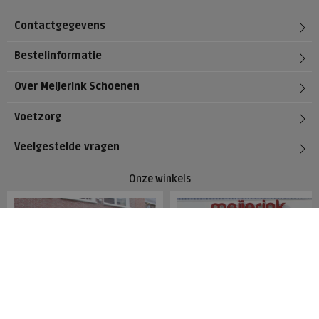
Contactgegevens
Bestelinformatie
Over Meijerink Schoenen
Voetzorg
Veelgestelde vragen
Onze winkels
Meijerink Hoorn
Meijerink Heemskerk