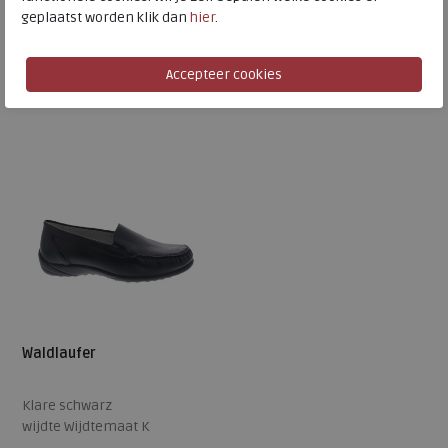
€ 129,95
geplaatst worden klik dan
hier
.
€ 64,98
€ 114,95
Beschikbare maten
Beschikbare maten
8
10
Waldlaufer
Klare schwarz
wijdte Wijdtemaat K