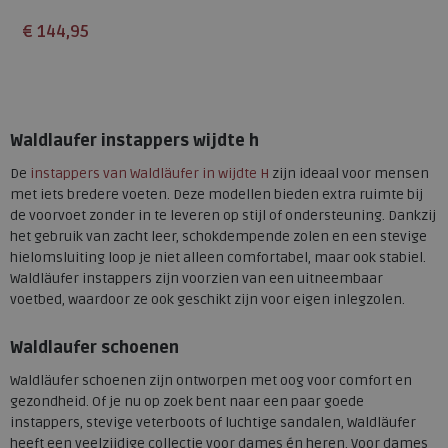
€ 144,95
Beschikbare maten
4
4,5
5
5,5
6
8
8,5
Waldlaufer instappers wijdte h
De
instappers van Waldläufer in wijdte H
zijn ideaal voor mensen
met iets bredere voeten. Deze modellen bieden extra ruimte bij
de voorvoet zonder in te leveren op stijl of ondersteuning. Dankzij
het gebruik van zacht leer, schokdempende zolen en een stevige
hielomsluiting loop je niet alleen comfortabel, maar ook stabiel.
Waldläufer instappers zijn voorzien van een uitneembaar
voetbed, waardoor ze ook geschikt zijn voor eigen inlegzolen.
Waldlaufer schoenen
Waldläufer schoenen zijn ontworpen met oog voor comfort en
gezondheid. Of je nu op zoek bent naar een paar goede
instappers, stevige veterboots of luchtige sandalen, Waldläufer
heeft een veelzijdige collectie voor dames én heren. Voor dames