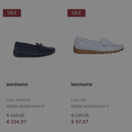
4,5
7
4,5
5,5
6,5
7
7,5
SALE
SALE
8
Waldlaufer
Waldlaufer
Lucy marine
Lucy sky
wijdte Wijdtemaat H
wijdte Wijdtemaat H
€ 149,95
€ 139,95
€ 104,97
€ 97,97
Beschikbare maten
Beschikbare maten