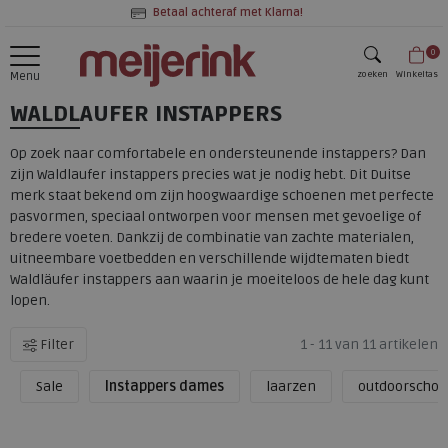
Betaal achteraf met Klarna!
0
zoeken
Winkeltas
Menu
WALDLAUFER INSTAPPERS
zoeken
Op zoek naar comfortabele en ondersteunende instappers? Dan
zijn
Waldlaufer instappers
precies wat je nodig hebt. Dit Duitse
merk staat bekend om zijn hoogwaardige schoenen met perfecte
pasvormen, speciaal ontworpen voor mensen met gevoelige of
bredere voeten. Dankzij de combinatie van zachte materialen,
uitneembare voetbedden en verschillende wijdtematen biedt
Waldläufer instappers aan waarin je moeiteloos de hele dag kunt
lopen.
Filter
1 - 11 van 11 artikelen
Sale
Instappers dames
laarzen
outdoorschoe