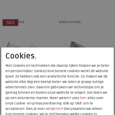
Beschikbare maten
Beschikbare maten
5
5,5
7
4
alleen online
alleen online
SALE
Cookies.
Met cookies en technieken die daarop lijken helpen we je beter
en persoonlijker. Dankzij functionele cookies werkt de website
goed. Ze hebben ook een analytische functie. Zo maken we de
website elke dag een beetje beter. We laten je graag nuttige
advertenties zien. Daarom gebruiken we technologie om je
Waldlaufer
Waldlaufer
gedrag binnen en buiten onze website te volgen. Dat doen we
op een anonieme manier. Meer weten? Lees
hier
alles over
onze cookie- en privacyverklaring. Klik op 'Oké' om te
Lorela weiss
Hurly peltro
accepteren. Kies je voor
weigeren
? Dan plaatsen we alleen
wijdte Wijdtemaat H
wijdte Wijdtemaat H
functionele cookies. Wil je zelf bepalen welke cookies er