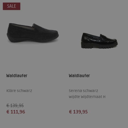
SALE
7,5
7,5
Waldlaufer
Waldlaufer
Kläre schwarz
Serena schwarz
wijdte Wijdtemaat H
€ 139,95
€ 111,96
€ 139,95
Beschikbare maten
Beschikbare maten