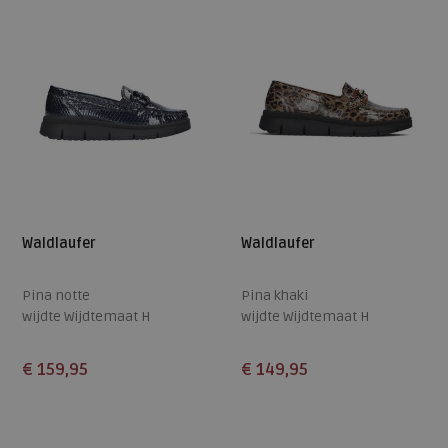
Waldlaufer
Waldlaufer
Pina notte
Pina khaki
wijdte Wijdtemaat H
wijdte Wijdtemaat H
€ 159,95
€ 149,95
Beschikbare maten
Beschikbare maten
5
5,5
6
6,5
7
5
5,5
6
6,5
7