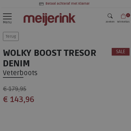
Betaal achteraf met Klarna!
0
zoeken
Winkeltas
Menu
zoeken
Terug
WOLKY BOOST TRESOR
SALE
DENIM
Veterboots
€ 179,95
€ 143,96