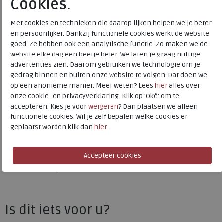
Cookies.
Bestelcode
266.68.000035
Met cookies en technieken die daarop lijken helpen we je beter
Kleur
Denim
en persoonlijker. Dankzij functionele cookies werkt de website
goed. Ze hebben ook een analytische functie. Zo maken we de
Materiaal
Leer
website elke dag een beetje beter. We laten je graag nuttige
Uitneembaar voetbed
ja
advertenties zien. Daarom gebruiken we technologie om je
gedrag binnen en buiten onze website te volgen. Dat doen we
Hakhoogte
2.00 cm
op een anonieme manier. Meer weten? Lees
hier
alles over
onze cookie- en privacyverklaring. Klik op 'Oké' om te
accepteren. Kies je voor
weigeren
? Dan plaatsen we alleen
Wolky
functionele cookies. Wil je zelf bepalen welke cookies er
geplaatst worden klik dan
hier
.
Toon alles van
Wolky
Naar alle
veterboots
Naar alle
Wolky veterboots
Is dit iets voor u?