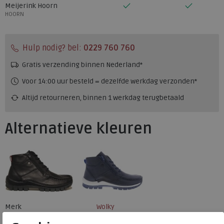
Meijerink Hoorn
HOORN
Hulp nodig? bel:
0229 760 760
Gratis verzending binnen Nederland*
Voor 14:00 uur besteld = dezelfde werkdag verzonden*
Altijd retourneren, binnen 1 werkdag terugbetaald
Alternatieve kleuren
Merk
Wolky
Fabrikantcode
0474030-820