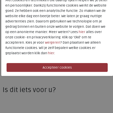
Met cookies en technieken die daarop lijken helpen we je beter
Kleur
Cognac
en persoonlijker. Dankzij functionele cookies werkt de website
goed. Ze hebben ook een analytische functie. Zo maken we de
Materiaal
Leer
website elke dag een beetje beter. We laten je graag nuttige
advertenties zien. Daarom gebruiken we technologie om je
Uitneembaar voetbed
ja
gedrag binnen en buiten onze website te volgen. Dat doen we
op een anonieme manier. Meer weten? Lees
hier
alles over
onze cookie- en privacyverklaring. Klik op 'Oké' om te
Wolky
accepteren. Kies je voor
weigeren
? Dan plaatsen we alleen
functionele cookies. Wil je zelf bepalen welke cookies er
Toon alles van
Wolky
geplaatst worden klik dan
hier
.
Naar alle
veterboots
Naar alle
Wolky veterboots
Is dit iets voor u?