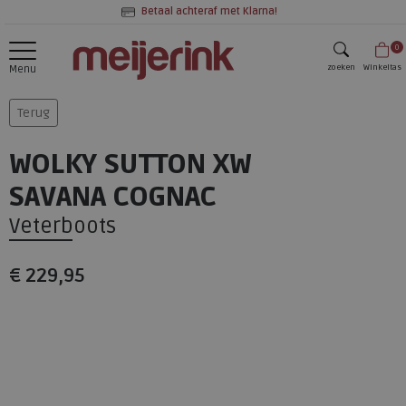
Betaal achteraf met Klarna!
0
zoeken
Winkeltas
Menu
zoeken
Terug
WOLKY SUTTON XW
SAVANA COGNAC
Veterboots
€ 229,95