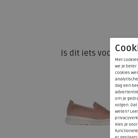
Cook
Is dit iets voor u?
Met cookies
we je beter
cookies wer
analytische
dag een bee
advertenti
om je gedra
volgen. Da
weten? Lee
privacyverk
Kies je voo
functionele
er geplaats