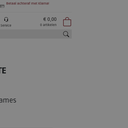
Betaal achteraf met Klarna!
€ 0,00
0 artikelen
Service
zoeken
TE
dames