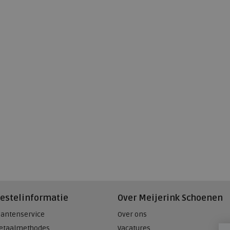
estelinformatie
Over Meijerink Schoenen
lantenservice
Over ons
etaalmethodes
Vacatures