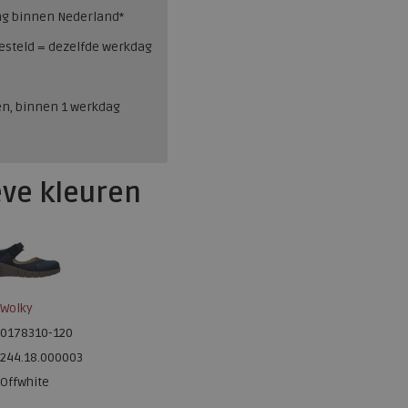
ng binnen Nederland*
esteld = dezelfde werkdag
en, binnen 1 werkdag
eve kleuren
Wolky
0178310-120
244.18.000003
Offwhite