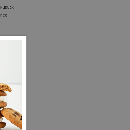
Nubuck
nee