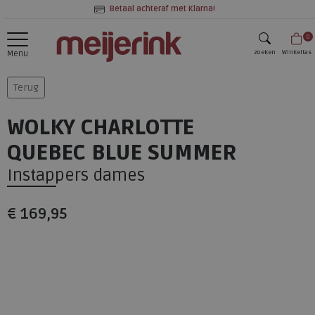
Betaal achteraf met Klarna!
0
zoeken
Winkeltas
Menu
zoeken
Terug
WOLKY CHARLOTTE
QUEBEC BLUE SUMMER
Instappers dames
€ 169,95