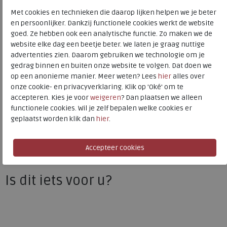
Kleur
Blue summer
Met cookies en technieken die daarop lijken helpen we je beter
en persoonlijker. Dankzij functionele cookies werkt de website
Materiaal
Nubuck
goed. Ze hebben ook een analytische functie. Zo maken we de
website elke dag een beetje beter. We laten je graag nuttige
Uitneembaar voetbed
ja
advertenties zien. Daarom gebruiken we technologie om je
gedrag binnen en buiten onze website te volgen. Dat doen we
op een anonieme manier. Meer weten? Lees
hier
alles over
Wolky C
onze cookie- en privacyverklaring. Klik op 'Oké' om te
Toon alles van
Wolky
accepteren. Kies je voor
weigeren
? Dan plaatsen we alleen
functionele cookies. Wil je zelf bepalen welke cookies er
Naar alle
instappers dames
geplaatst worden klik dan
hier
.
Naar alle
Wolky instappers dames
Is dit iets voor u?