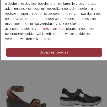
website elke dag een beetje beter. We laten je graag nuttige
advertenties zien. Daarom gebruiken we technologie om je
Wolky
gedrag binnen en buiten onze website te volgen. Dat doen we
Toon alles van
Wolky
op een anonieme manier. Meer weten? Lees
hier
alles over
onze cookie- en privacyverklaring. Klik op 'Oké' om te
Naar alle
sandalen
accepteren. Kies je voor
weigeren
? Dan plaatsen we alleen
functionele cookies. Wil je zelf bepalen welke cookies er
Naar alle
Wolky sandalen
geplaatst worden klik dan
hier
.
Is dit iets voor u?