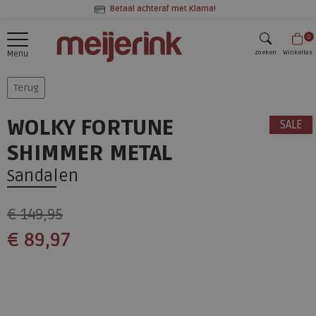
Betaal achteraf met Klarna!
0
zoeken
Winkeltas
Menu
zoeken
Terug
WOLKY FORTUNE
SALE
SHIMMER METAL
Sandalen
€ 149,95
€ 89,97