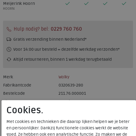
Meijerink Hoorn
HOORN
Hulp nodig? bel:
0229 760 760
Gratis verzending binnen Nederland*
Voor 14:00 uur besteld = dezelfde werkdag verzonden*
Altijd retourneren, binnen 1 werkdag terugbetaald
Merk
Wolky
Fabrikantcode
0320639-280
Bestelcode
211.76.000001
Kleur
Metal
Cookies.
Materiaal
Leer
Met cookies en technieken die daarop lijken helpen we je beter
Uitneembaar voetbed
ja
en persoonlijker. Dankzij functionele cookies werkt de website
goed. Ze hebben ook een analytische functie. Zo maken we de