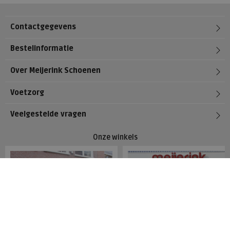
Contactgegevens
Bestelinformatie
Over Meijerink Schoenen
Voetzorg
Veelgestelde vragen
Onze winkels