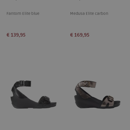
Fantom Elite blue
Medusa Elite carbon
€ 139,95
€ 169,95
Beschikbare maten
Beschikbare maten
38
39
42
37
38
39
41