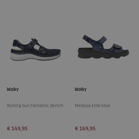
36
37
38
39
38
39
40
41
Wolky
Wolky
Rolling Sun Fantastic denim
Medusa Elite blue
€ 149,95
€ 169,95