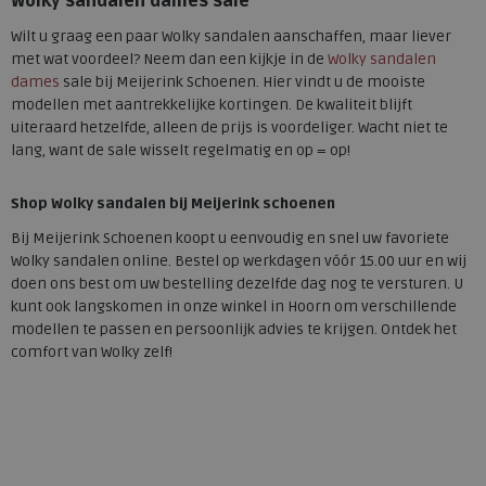
Wolky sandalen dames sale
Wilt u graag een paar Wolky sandalen aanschaffen, maar liever
met wat voordeel? Neem dan een kijkje in de
Wolky sandalen
dames
sale bij Meijerink Schoenen. Hier vindt u de mooiste
modellen met aantrekkelijke kortingen. De kwaliteit blijft
uiteraard hetzelfde, alleen de prijs is voordeliger. Wacht niet te
lang, want de sale wisselt regelmatig en op = op!
Shop Wolky sandalen bij Meijerink schoenen
Bij Meijerink Schoenen koopt u eenvoudig en snel uw favoriete
Wolky sandalen online. Bestel op werkdagen vóór 15.00 uur en wij
doen ons best om uw bestelling dezelfde dag nog te versturen. U
kunt ook langskomen in onze winkel in Hoorn om verschillende
modellen te passen en persoonlijk advies te krijgen. Ontdek het
comfort van Wolky zelf!