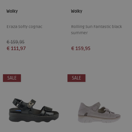
Wolky
Wolky
Eraza Softy cognac
Rolling Sun Fantastic black
summer
€ 159,95
€ 111,97
€ 159,95
Beschikbare maten
Beschikbare maten
42
38
41
42
43
SALE
SALE