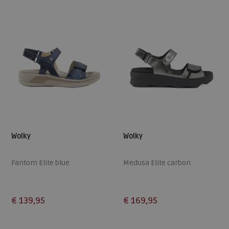
Wolky
Wolky
Fantom Elite blue
Medusa Elite carbon
€ 139,95
€ 169,95
Beschikbare maten
Beschikbare maten