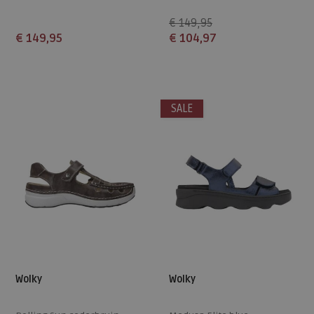
€ 149,95
€ 149,95
€ 104,97
Beschikbare maten
Beschikbare maten
37
38
39
41
38
39
40
41
SALE
Wolky
Wolky