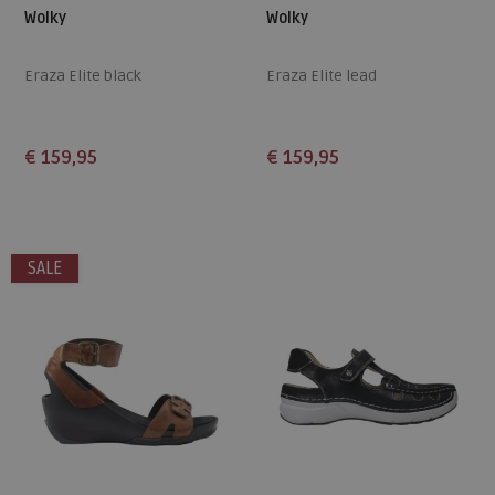
Wolky
Wolky
Eraza Elite black
Eraza Elite lead
€ 159,95
€ 159,95
Beschikbare maten
Beschikbare maten
37
39
41
42
39
41
42
SALE