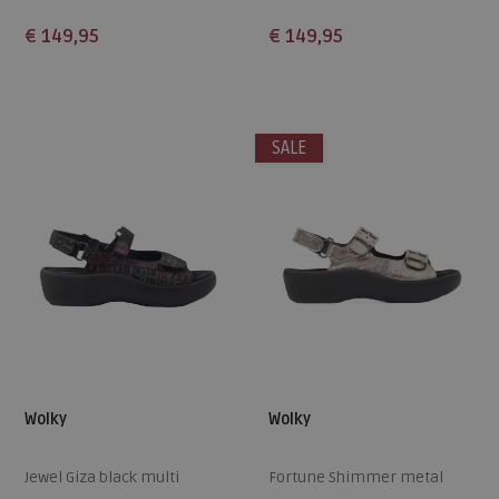
€ 149,95
€ 149,95
Beschikbare maten
Beschikbare maten
38
39
40
41
37
38
40
41
SALE
Wolky
Wolky
Jewel Giza black multi
Fortune Shimmer metal