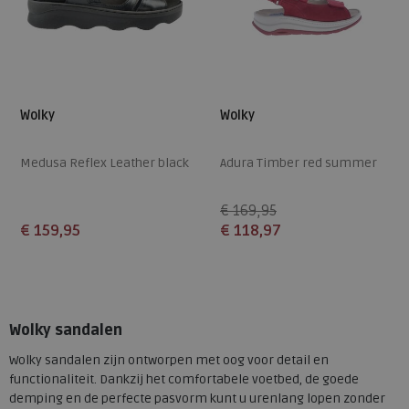
Wolky
Wolky
Medusa Reflex Leather black
Adura Timber red summer
€ 169,95
€ 159,95
€ 118,97
Beschikbare maten
Beschikbare maten
37
40
Wolky sandalen
Wolky sandalen zijn ontworpen met oog voor detail en
functionaliteit. Dankzij het comfortabele voetbed, de goede
demping en de perfecte pasvorm kunt u urenlang lopen zonder