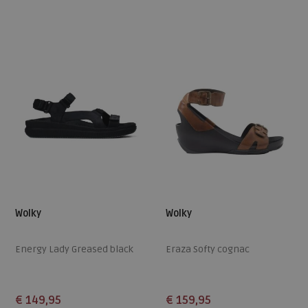
Beschikbare maten
Beschikbare maten
39
40
42
43
37
40
41
Wolky
Wolky
Energy Lady Greased black
Eraza Softy cognac
€ 149,95
€ 159,95