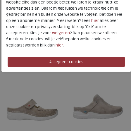
Wolky C
website elke dag een beetje beter. We laten je graag nuttige
advertenties zien. Daarom gebruiken we technologie om je
Toon alles van
Wolky
gedrag binnen en buiten onze website te volgen. Dat doen we
op een anonieme manier. Meer weten? Lees
hier
alles over
Naar alle
slippers
onze cookie- en privacyverklaring. Klik op 'Oké' om te
Naar alle
Wolky slippers
accepteren. Kies je voor
weigeren
? Dan plaatsen we alleen
functionele cookies. Wil je zelf bepalen welke cookies er
geplaatst worden klik dan
hier
.
Is dit iets voor u?