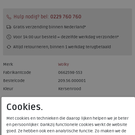
Hulp nodig? bel:
0229 760 760
Gratis verzending binnen Nederland*
Voor 14:00 uur besteld = dezelfde werkdag verzonden*
Altijd retourneren, binnen 1 werkdag terugbetaald
Merk
Wolky
Fabrikantcode
0662598-553
Bestelcode
209.56.000001
Kleur
Kersenrood
Cookies.
Materiaal
Nubuck
Uitneembaar voetbed
nee
Met cookies en technieken die daarop lijken helpen we je beter
en persoonlijker. Dankzij functionele cookies werkt de website
goed. Ze hebben ook een analytische functie. Zo maken we de