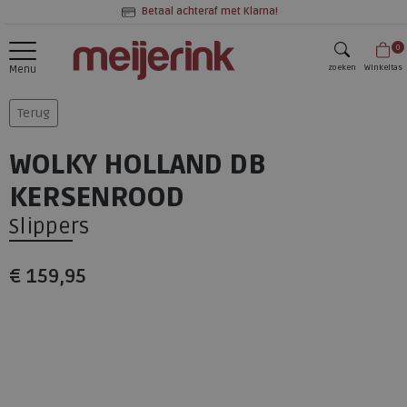
Betaal achteraf met Klarna!
0
zoeken
Winkeltas
Menu
zoeken
Terug
WOLKY HOLLAND DB
KERSENROOD
Slippers
€ 159,95