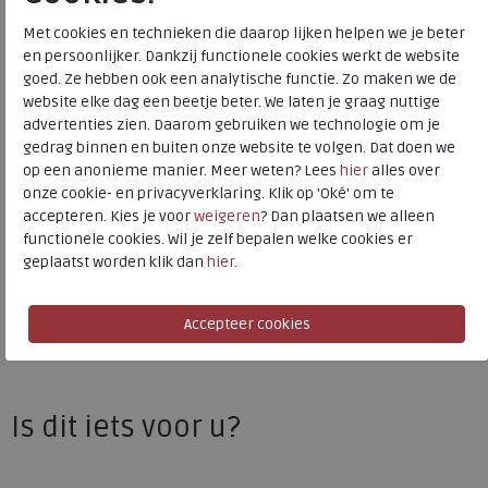
Bestelcode
200.21.000003
Met cookies en technieken die daarop lijken helpen we je beter
Kleur
Taupe summer
en persoonlijker. Dankzij functionele cookies werkt de website
goed. Ze hebben ook een analytische functie. Zo maken we de
website elke dag een beetje beter. We laten je graag nuttige
Materiaal
Leer
advertenties zien. Daarom gebruiken we technologie om je
Uitneembaar voetbed
ja
gedrag binnen en buiten onze website te volgen. Dat doen we
op een anonieme manier. Meer weten? Lees
hier
alles over
onze cookie- en privacyverklaring. Klik op 'Oké' om te
Wolky C
accepteren. Kies je voor
weigeren
? Dan plaatsen we alleen
functionele cookies. Wil je zelf bepalen welke cookies er
Toon alles van
Wolky
geplaatst worden klik dan
hier
.
Naar alle
slippers
Naar alle
Wolky slippers
Is dit iets voor u?