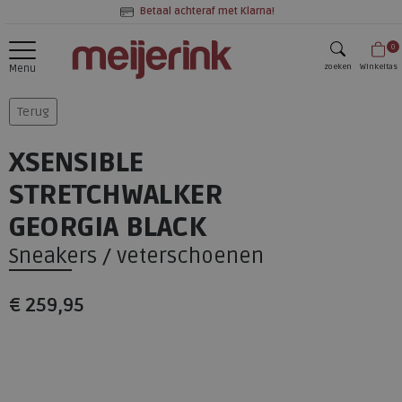
Betaal achteraf met Klarna!
0
zoeken
Winkeltas
Menu
zoeken
Terug
XSENSIBLE
STRETCHWALKER
GEORGIA BLACK
Sneakers / veterschoenen
€ 259,95