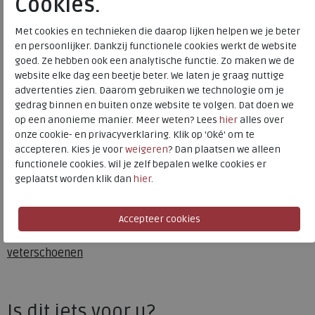
Cookies.
Bestelcode
234.01.000064
Kleur
Black
Met cookies en technieken die daarop lijken helpen we je beter
en persoonlijker. Dankzij functionele cookies werkt de website
goed. Ze hebben ook een analytische functie. Zo maken we de
Materiaal
Leer
website elke dag een beetje beter. We laten je graag nuttige
Wijdtemaat
g
advertenties zien. Daarom gebruiken we technologie om je
gedrag binnen en buiten onze website te volgen. Dat doen we
Uitneembaar voetbed
ja
op een anonieme manier. Meer weten? Lees
hier
alles over
onze cookie- en privacyverklaring. Klik op 'Oké' om te
accepteren. Kies je voor
weigeren
? Dan plaatsen we alleen
Xsensible Stretchwalker
functionele cookies. Wil je zelf bepalen welke cookies er
geplaatst worden klik dan
hier
.
Toon alles van
Xsensible Stretchwalker
Naar alle
sneakers / veterschoenen
Naar alle
Xsensible Stretchwalker sneakers /
veterschoenen
Is dit iets voor u?