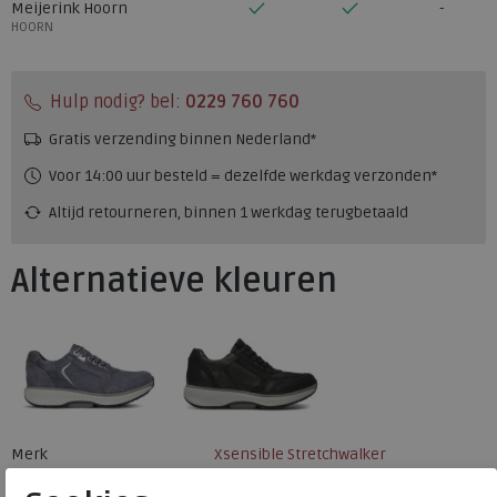
Meijerink Hoorn
HOORN
Hulp nodig? bel:
0229 760 760
Gratis verzending binnen Nederland*
Voor 14:00 uur besteld = dezelfde werkdag verzonden*
Altijd retourneren, binnen 1 werkdag terugbetaald
Alternatieve kleuren
Merk
Xsensible Stretchwalker
Fabrikantcode
30151.3.001