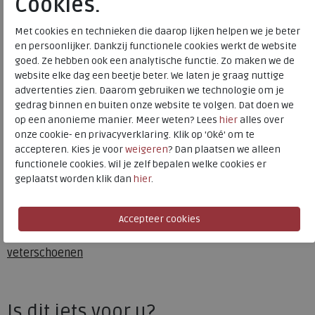
Cookies.
Bestelcode
234.68.000050
Kleur
Navy
Met cookies en technieken die daarop lijken helpen we je beter
en persoonlijker. Dankzij functionele cookies werkt de website
goed. Ze hebben ook een analytische functie. Zo maken we de
Materiaal
Nubuck
website elke dag een beetje beter. We laten je graag nuttige
Wijdtemaat
h
advertenties zien. Daarom gebruiken we technologie om je
gedrag binnen en buiten onze website te volgen. Dat doen we
Uitneembaar voetbed
ja
op een anonieme manier. Meer weten? Lees
hier
alles over
onze cookie- en privacyverklaring. Klik op 'Oké' om te
accepteren. Kies je voor
weigeren
? Dan plaatsen we alleen
Xsensible Stretchwalker
functionele cookies. Wil je zelf bepalen welke cookies er
geplaatst worden klik dan
hier
.
Toon alles van
Xsensible Stretchwalker
Naar alle
sneakers / veterschoenen
Naar alle
Xsensible Stretchwalker sneakers /
veterschoenen
Is dit iets voor u?