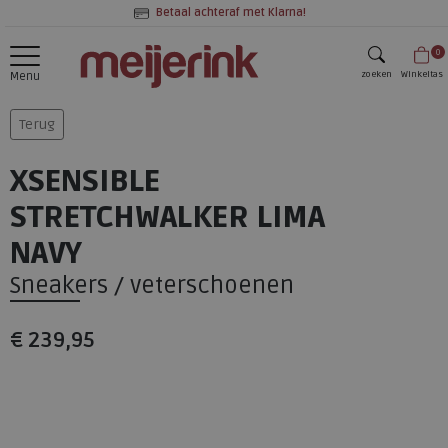
Betaal achteraf met Klarna!
0
zoeken
Winkeltas
Menu
zoeken
Terug
XSENSIBLE
STRETCHWALKER LIMA
NAVY
Sneakers / veterschoenen
€ 239,95