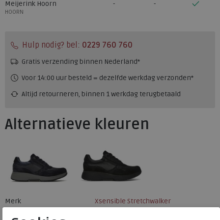
Meijerink Hoorn
HOORN
Hulp nodig? bel:
0229 760 760
Gratis verzending binnen Nederland*
Voor 14:00 uur besteld = dezelfde werkdag verzonden*
Altijd retourneren, binnen 1 werkdag terugbetaald
Alternatieve kleuren
Merk
Xsensible Stretchwalker
Fabrikantcode
30204.2.220