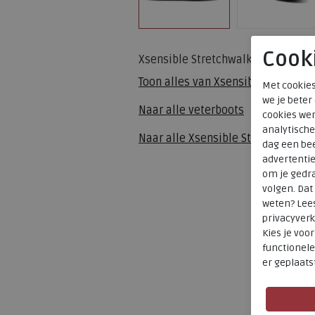
Cook
Xsensible Stretchwalker
Toon alles van
Xsensible Stretchw
Met cookies
we je beter
Naar alle
veterboots
cookies wer
analytische
Naar alle
Xsensible Stretchwalker
dag een bee
advertenti
om je gedra
volgen. Da
weten? Lee
privacyverk
Kies je voo
functionele
er geplaats