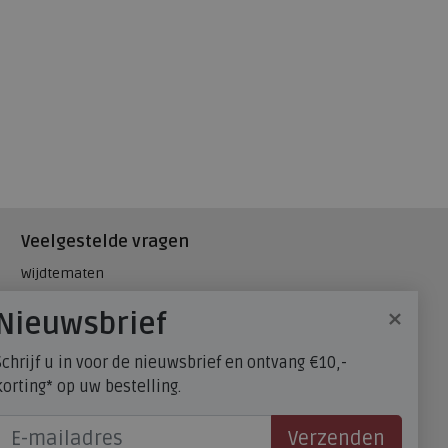
Veelgestelde vragen
Wijdtematen
Hielspoor
×
Nieuwsbrief
Maatadvies, wat is mijn
schoenmaat?
Schrijf u in voor de nieuwsbrief en ontvang €10,-
FitFlop - maatadvies
korting* op uw bestelling.
Verzenden