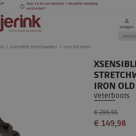
nd*
Voor 14:00 uur besteld = dezelfde werkdag
verzonden*
Inloggen
ts
Xsensible Stretchwalker
Iron old silver
XSENSIBL
STRETCH
IRON OLD
Veterboots
€ 299,95
€ 149,98