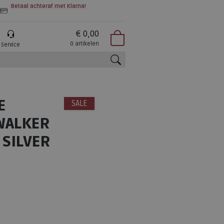
Betaal achteraf met Klarna!
€ 0,00
0 artikelen
Service
zoeken
E
SALE
WALKER
 SILVER