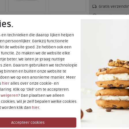
Gratis verzendi
Voor 14:00 uur b
ies.
verzonden*
alker
 en technieken die daarop lijken helpen
Altijd retourner
 en persoonlijker. Dankzij functionele
terugbetaald
kt de website goed. Ze hebben ook een
 functie. Zo maken we de website elke
 veterboots
tje beter. We laten je graag nuttige
Merk
es zien. Daarom gebruiken we technologie
Fabrikantcode
g binnen en buiten onze website te
Bestelcode
t doen we op een anonieme manier. Meer
s
hier
alles over onze cookie- en
Kleur
laring. Klik op 'Oké' om te accepteren.
r
weigeren
? Dan plaatsen we alleen
Materiaal
 cookies. Wil je zelf bepalen welke cookies
t worden klik dan
hier
.
Wijdtemaat
Uitneembaar
voetbed