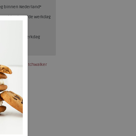
ng binnen Nederland*
esteld = dezelfde werkdag
en, binnen 1 werkdag
Xsensible Stretchwalker
33010.4.903
266.76.000002
Old silver
Leer
g
ja