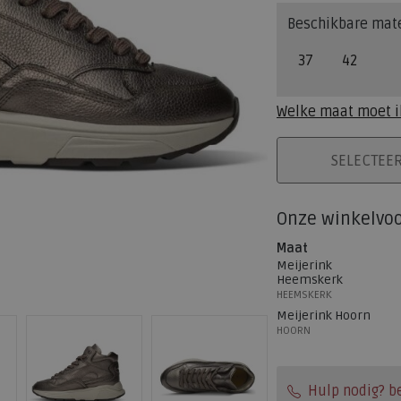
Beschikbare mat
37
42
Welke maat moet i
PLAATS IN WINK
SELECTEE
Onze winkelvo
Maat
Meijerink
Heemskerk
HEEMSKERK
Meijerink Hoorn
HOORN
Hulp nodig? b