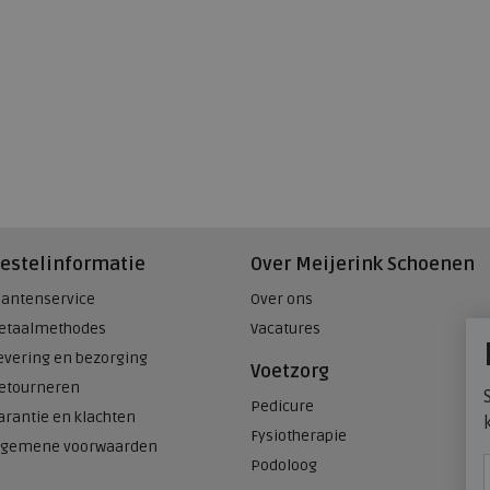
estelinformatie
Over Meijerink Schoenen
lantenservice
Over ons
etaalmethodes
Vacatures
evering en bezorging
Voetzorg
etourneren
Pedicure
arantie en klachten
Fysiotherapie
lgemene voorwaarden
Podoloog