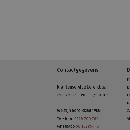
Contactgegevens
B
K
Klantenservice bereikbaar:
B
ma t/m vrij 9:00 - 17:00 uur
L
R
We zijn bereikbaar via:
G
Telefoon
0229 760 760
A
WhatsApp
06 16385446