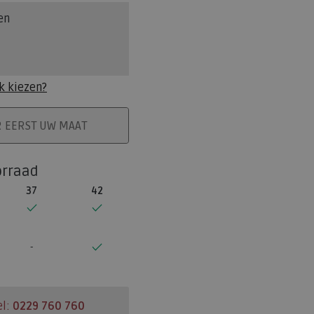
en
k kiezen?
ELMAND
R EERST UW MAAT
orraad
37
42
el:
0229 760 760