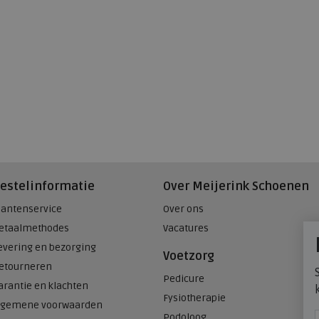
estelinformatie
Over Meijerink Schoenen
lantenservice
Over ons
etaalmethodes
Vacatures
evering en bezorging
Voetzorg
etourneren
Pedicure
arantie en klachten
Fysiotherapie
lgemene voorwaarden
Podoloog