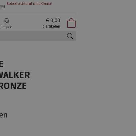
Betaal achteraf met Klarna!
€ 0,00
0 artikelen
Service
zoeken
E
WALKER
BRONZE
en