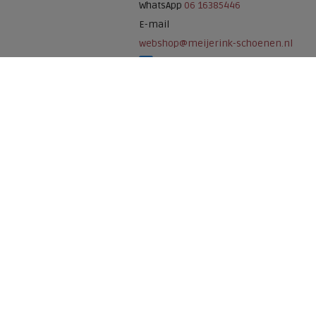
WhatsApp
06 16385446
E-mail
webshop@meijerink-schoenen.nl
Meijerink Schoenen op Facebook
Meijerink schoenen op Instagram
Meijerink Hoor
Nieuwsteeg 39
1621 EC, Hoorn
0229-296675
Betaalmogelijkheden