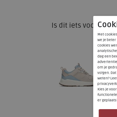
Cook
Is dit iets voor u?
Met cookies
we je beter
cookies wer
analytische
dag een bee
advertenti
om je gedra
volgen. Da
weten? Lee
privacyverk
Kies je voo
functionele
er geplaats