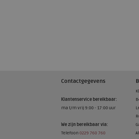
Contactgegevens
B
K
Klantenservice bereikbaar:
B
ma t/m vrij 9:00 - 17:00 uur
L
R
We zijn bereikbaar via:
G
Telefoon
0229 760 760
A