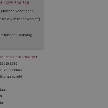
el:
0229 760 760
ng binnen Nederland*
esteld = dezelfde werkdag
en, binnen 1 werkdag
Xsensible Stretchwalker
32010.3.396
234.19.000043
Bronze combi
Leer
h
ja