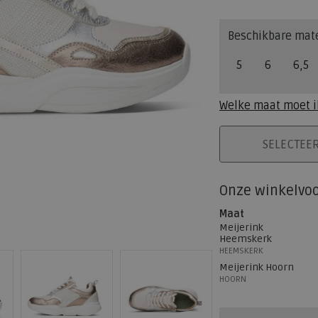
Beschikbare mat
5
6
6,5
Welke maat moet i
PLAATS IN WINK
SELECTEE
Onze winkelvo
Maat
Meijerink
Heemskerk
HEEMSKERK
Meijerink Hoorn
HOORN