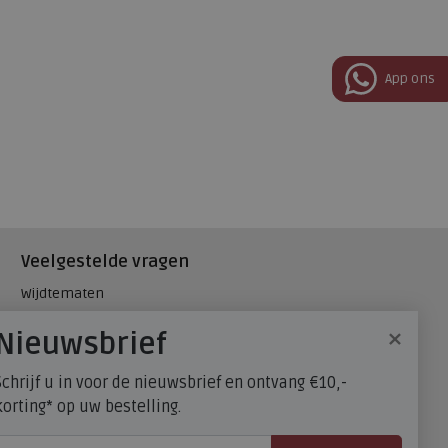
App ons
Veelgestelde vragen
Wijdtematen
Hielspoor
×
Nieuwsbrief
Maatadvies, wat is mijn
schoenmaat?
Schrijf u in voor de nieuwsbrief en ontvang €10,-
FitFlop - maatadvies
korting* op uw bestelling.