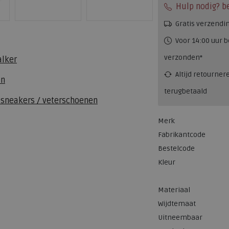
Hulp nodig? b
Gratis verzendi
Voor 14:00 uur b
verzonden*
alker
Altijd retourner
en
terugbetaald
 sneakers / veterschoenen
Merk
Fabrikantcode
Bestelcode
Kleur
Materiaal
Wijdtemaat
Uitneembaar