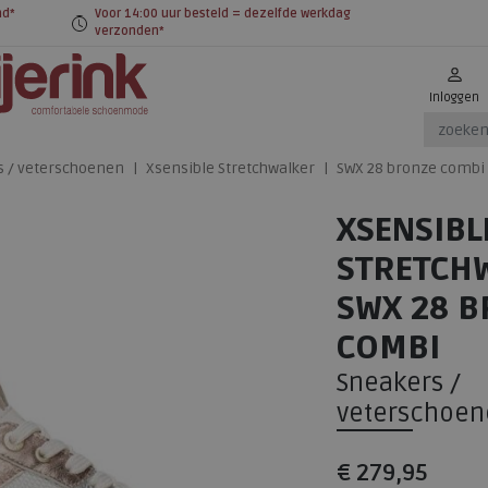
nd*
Voor 14:00 uur besteld = dezelfde werkdag
verzonden*
Inloggen
s / veterschoenen
Xsensible Stretchwalker
SWX 28 bronze combi
XSENSIBL
STRETCH
SWX 28 
COMBI
Sneakers /
veterschoen
€ 279,95