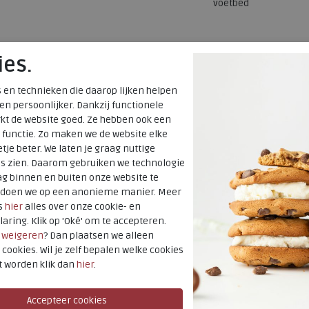
voetbed
ies.
 en technieken die daarop lijken helpen
 en persoonlijker. Dankzij functionele
kt de website goed. Ze hebben ook een
 functie. Zo maken we de website elke
tje beter. We laten je graag nuttige
es zien. Daarom gebruiken we technologie
g binnen en buiten onze website te
t doen we op een anonieme manier. Meer
s
hier
alles over onze cookie- en
laring. Klik op 'Oké' om te accepteren.
r
weigeren
? Dan plaatsen we alleen
 cookies. Wil je zelf bepalen welke cookies
t worden klik dan
hier
.