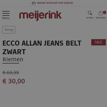
Betaal achteraf met Klarna!
0
zoeken
Winkeltas
Menu
zoeken
Terug
ECCO ALLAN JEANS BELT
SALE
ZWART
Riemen
€ 69,99
€ 30,00