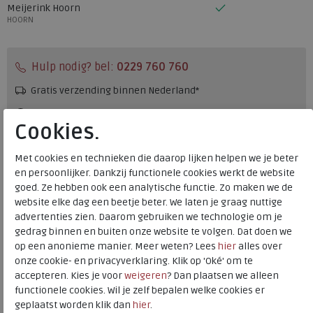
Meijerink Hoorn
HOORN
Hulp nodig? bel:
0229 760 760
Gratis verzending binnen Nederland*
Voor 14:00 uur besteld = dezelfde werkdag verzonden*
Cookies.
Altijd retourneren, binnen 1 werkdag terugbetaald
Met cookies en technieken die daarop lijken helpen we je beter
en persoonlijker. Dankzij functionele cookies werkt de website
Merk
ECCO
goed. Ze hebben ook een analytische functie. Zo maken we de
Fabrikantcode
910555290000
website elke dag een beetje beter. We laten je graag nuttige
Bestelcode
840.01.110765
advertenties zien. Daarom gebruiken we technologie om je
gedrag binnen en buiten onze website te volgen. Dat doen we
Kleur
Zwart
op een anonieme manier. Meer weten? Lees
hier
alles over
onze cookie- en privacyverklaring. Klik op 'Oké' om te
Materiaal
Kunststof
accepteren. Kies je voor
weigeren
? Dan plaatsen we alleen
functionele cookies. Wil je zelf bepalen welke cookies er
geplaatst worden klik dan
hier
.