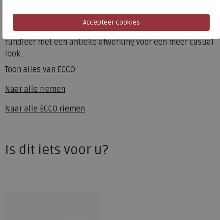
De nauwsluitende Ecco Allan jeansriem is ontworpen met
ultiem comfort in gedachten en maakt elke vrijetijdslook
compleet. De riem is gemaakt van plantaardig gelooid
rundleer met een antieke afwerking voor een meer casual
look.
Toon alles van
ECCO
Naar alle
riemen
Naar alle
ECCO riemen
Is dit iets voor u?