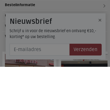
Bestelinformatie
Over Meijerink Schoenen
×
Nieuwsbrief
Voetzorg
Schrijf u in voor de nieuwsbrief en ontvang €10,-
korting* op uw bestelling.
Veelgestelde vragen
Onze winkels
Verzenden
Meijerink Hoorn
Meijerink Heemskerk
Nieuwsteeg 39
Deutzstraat 21 A
1621 EC, Hoorn
1961 NS, Heemskerk