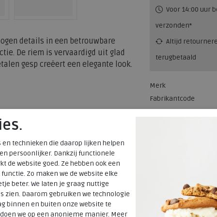
Voor 14:00 uur b
verzonden*
togen details in een betrouwbare
Altijd retourner
tie. De riem is vervaardigd uit glad
terugbetaald
metalen gesp creëert een elegante look.
Merk
Fabrikantcode
Bestelcode
ies.
Kleur
 en technieken die daarop lijken helpen
Materiaal
 en persoonlijker. Dankzij functionele
kt de website goed. Ze hebben ook een
 functie. Zo maken we de website elke
tje beter. We laten je graag nuttige
es zien. Daarom gebruiken we technologie
g binnen en buiten onze website te
t doen we op een anonieme manier. Meer