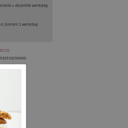
esteld = dezelfde werkdag
en, binnen 1 werkdag
ECCO
910519290000
840.01.110739
Black
Leer