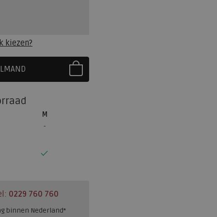
k kiezen?
ELMAND
R EERST UW MAAT
orraad
M
el:
0229 760 760
ng binnen Nederland*