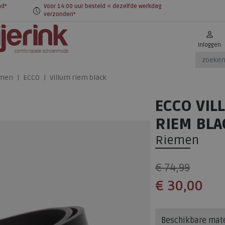
nd*
Voor 14:00 uur besteld = dezelfde werkdag
verzonden*
Inloggen
men
ECCO
Villum riem black
ECCO VIL
RIEM BLA
Riemen
€ 74,99
€ 30,00
Beschikbare mat