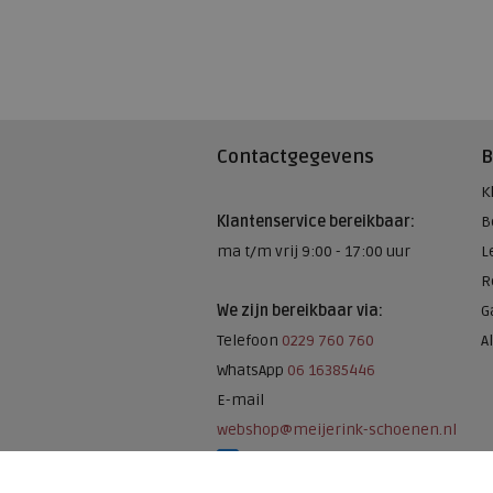
Contactgegevens
B
K
Klantenservice bereikbaar:
B
ma t/m vrij 9:00 - 17:00 uur
L
R
We zijn bereikbaar via:
G
Telefoon
0229 760 760
A
WhatsApp
06 16385446
E-mail
webshop@meijerink-schoenen.nl
Meijerink Schoenen op Facebook