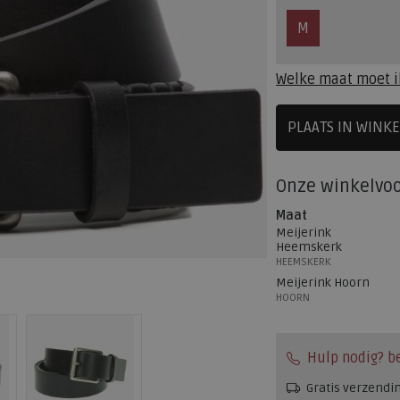
M
Welke maat moet i
PLAATS IN WINK
SELECTEE
Onze winkelvo
Maat
Meijerink
Heemskerk
HEEMSKERK
Meijerink Hoorn
HOORN
Hulp nodig? b
Gratis verzendi