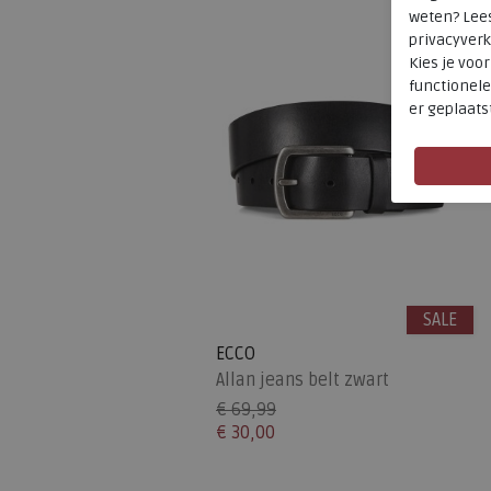
weten? Lee
privacyverk
Kies je voo
functionele
er geplaats
SALE
ECCO
Allan jeans belt zwart
€ 69,99
€ 30,00