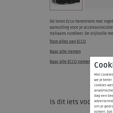
De leren Ecco herenriem met inge
aanvulling voor je accessoirecollec
Italiaans rundleer. De stijlvolle 
Toon alles van
ECCO
Naar alle
riemen
Naar alle
ECCO riemen
Cook
Met cookies
we je beter
cookies wer
analytische
dag een bee
Is dit iets voor u?
advertenti
om je gedra
volgen. Da