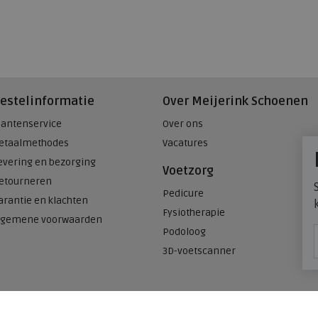
estelinformatie
Over Meijerink Schoenen
lantenservice
Over ons
etaalmethodes
Vacatures
evering en bezorging
Voetzorg
etourneren
Pedicure
arantie en klachten
Fysiotherapie
lgemene voorwaarden
Podoloog
3D-voetscanner