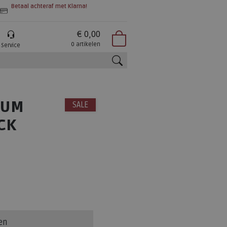
Betaal achteraf met Klarna!
€ 0,00
0 artikelen
Service
zoeken
LUM
SALE
CK
en