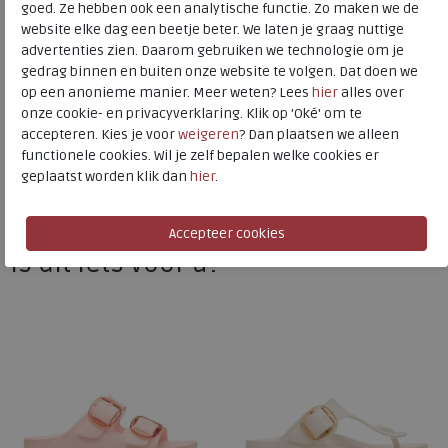
goed. Ze hebben ook een analytische functie. Zo maken we de
website elke dag een beetje beter. We laten je graag nuttige
advertenties zien. Daarom gebruiken we technologie om je
Birkenstock
gedrag binnen en buiten onze website te volgen. Dat doen we
op een anonieme manier. Meer weten? Lees
hier
alles over
Toon alles van
Birkenstock
onze cookie- en privacyverklaring. Klik op 'Oké' om te
accepteren. Kies je voor
weigeren
? Dan plaatsen we alleen
Naar alle
slippers
functionele cookies. Wil je zelf bepalen welke cookies er
geplaatst worden klik dan
hier
.
Naar alle
Birkenstock slippers
Is dit iets voor u?