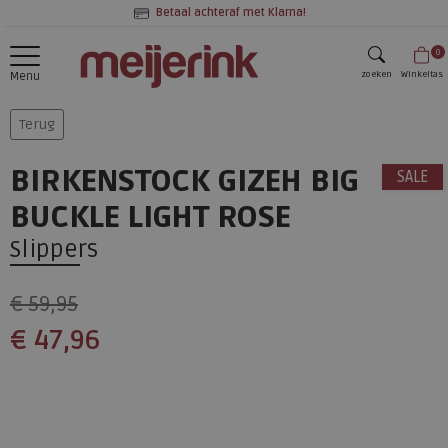
Betaal achteraf met Klarna!
0
zoeken
Winkeltas
Menu
zoeken
Terug
BIRKENSTOCK GIZEH BIG
SALE
BUCKLE LIGHT ROSE
Slippers
€ 59,95
€ 47,96