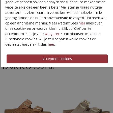
goed. Ze hebben ook een analytische functie. Zo maken we de
website elke dag een beetje beter. We laten je graag nuttige
advertenties zien. Daarom gebruiken we technologie om je
Birkenstock
gedrag binnen en buiten onze website te volgen. Dat doen we
op een anonieme manier. Meer weten? Lees
hier
alles over
Toon alles van
Birkenstock
onze cookie- en privacyverklaring. Klik op 'Oké' om te
accepteren. Kies je voor
weigeren
? Dan plaatsen we alleen
Naar alle
slippers
functionele cookies. Wil je zelf bepalen welke cookies er
geplaatst worden klik dan
hier
.
Naar alle
Birkenstock slippers
Is dit iets voor u?