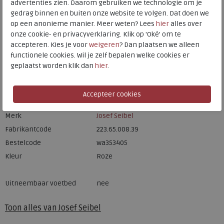
advertenties zien. Daarom gebruiken we technologie om je
HOORN
gedrag binnen en buiten onze website te volgen. Dat doen we
op een anonieme manier. Meer weten? Lees
hier
alles over
onze cookie- en privacyverklaring. Klik op 'Oké' om te
Hulp nodig? bel:
0229 760 760
accepteren. Kies je voor
weigeren
? Dan plaatsen we alleen
Gratis verzending binnen Nederland*
functionele cookies. Wil je zelf bepalen welke cookies er
geplaatst worden klik dan
hier
.
Voor 14:00 uur besteld = dezelfde werkdag verzonden*
Altijd retourneren, binnen 1 werkdag terugbetaald
Merk
Josef Seibel
Fabrikantcode
223.65.008.39
Bestelcode
wa353405
Kleur
Roze
Uitneembaar voetbed
nee
Toon alles van
Josef Seibel