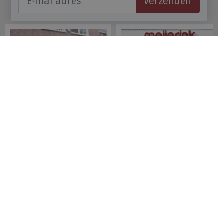
Verzenden
Onze winkels
Meijerink Hoorn
Meijerink Heemskerk
Nieuwsteeg 39
Deutzstraat 21 A
1621 EC, Hoorn
1961 NS, Heemskerk
0229-296675
0251-446006
Betaalmogelijkheden