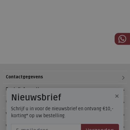
Contactgegevens
Bestelinformatie
×
Nieuwsbrief
Over Meijerink Schoenen
Schrijf u in voor de nieuwsbrief en ontvang €10,-
Voetzorg
korting* op uw bestelling.
Veelgestelde vragen