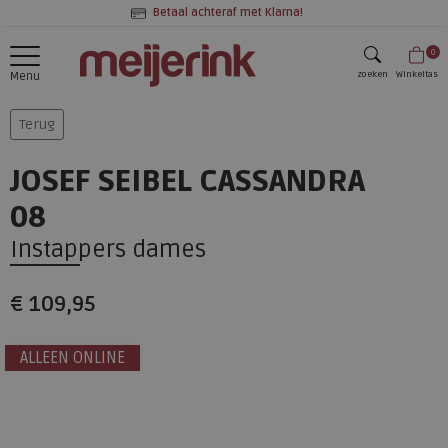
Betaal achteraf met Klarna!
0
zoeken
Winkeltas
Menu
zoeken
Terug
JOSEF SEIBEL CASSANDRA
08
Instappers dames
€ 109,95
ALLEEN ONLINE