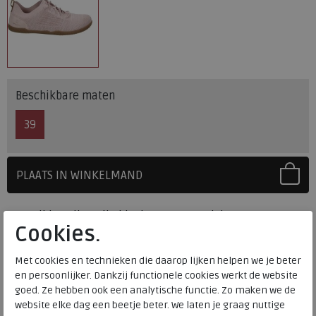
Beschikbare maten
39
PLAATS IN WINKELMAND
SELECTEER EERST UW MAAT
Levertijd op dit artikel bedraagt 3-5 werkdagen.
Cookies.
Onze winkelvoorraad
Met cookies en technieken die daarop lijken helpen we je beter
39
Maat
en persoonlijker. Dankzij functionele cookies werkt de website
Meijerink Heemskerk
goed. Ze hebben ook een analytische functie. Zo maken we de
HEEMSKERK
website elke dag een beetje beter. We laten je graag nuttige
Meijerink Hoorn