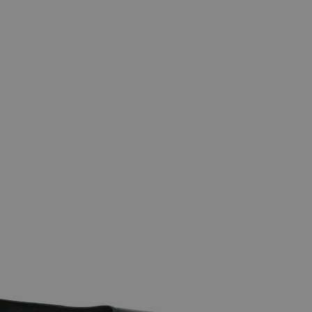
 maten
39
41
42
43