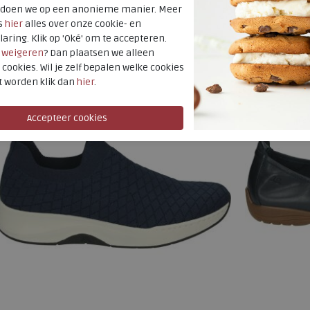
t doen we op een anonieme manier. Meer
Beschikbare maten
Beschikbare
s
hier
alles over onze cookie- en
lleen online
alleen online
37
38
39
40
41
37
39
laring. Klik op 'Oké' om te accepteren.
r
weigeren
? Dan plaatsen we alleen
 cookies. Wil je zelf bepalen welke cookies
t worden klik dan
hier
.