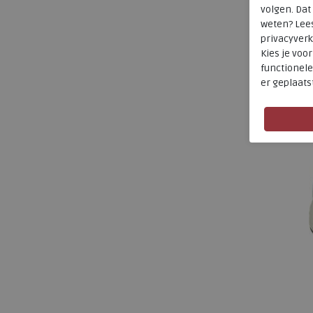
volgen. Da
weten? Lee
a
privacyverk
Kies je voo
functionele
er geplaats