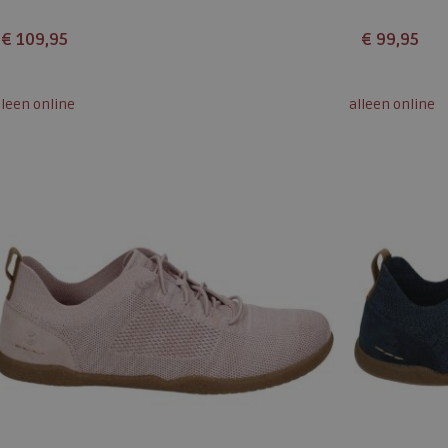
€ 109,95
€ 99,95
Beschikbare maten
Beschikbare
lleen online
alleen online
38
37
38