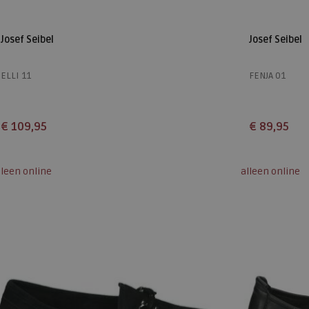
Josef Seibel
Josef Seibel
ELLI 11
FENJA 01
€ 109,95
€ 89,95
Beschikbare maten
Beschikbare
lleen online
alleen online
37
38
39
41
36
38