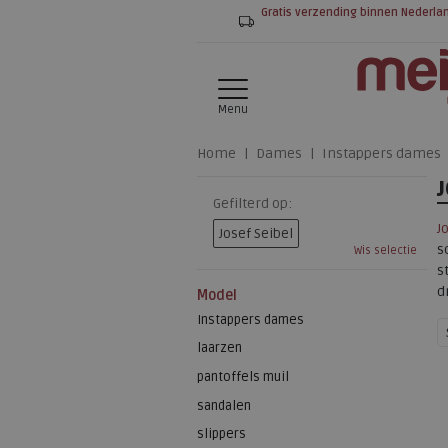
Gratis verzending binnen Nederla
Menu
Home
Dames
Instappers dames
Gefilterd op:
J
Josef Seibel
s
Wis selectie
s
d
Model
Instappers dames
laarzen
pantoffels muil
sandalen
slippers