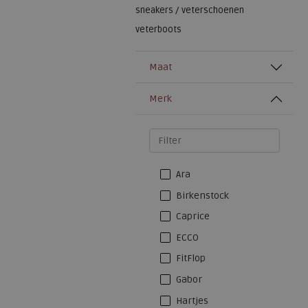
sneakers / veterschoenen
veterboots
Maat
Merk
Ara
Birkenstock
Caprice
ECCO
FitFlop
Gabor
Hartjes