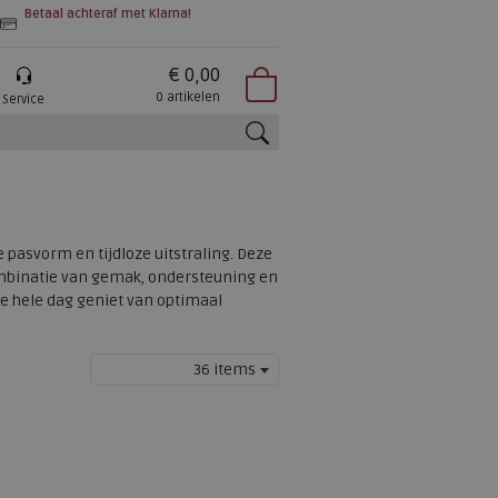
Betaal achteraf met Klarna!
€ 0,00
0 artikelen
Service
zoeken
asvorm en tijdloze uitstraling. Deze
combinatie van gemak, ondersteuning en
 de hele dag geniet van optimaal
36 items