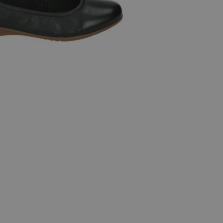
 maten
38
39
40
41
42