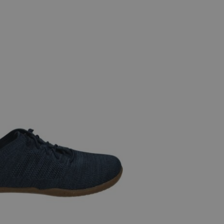
 maten
40
42