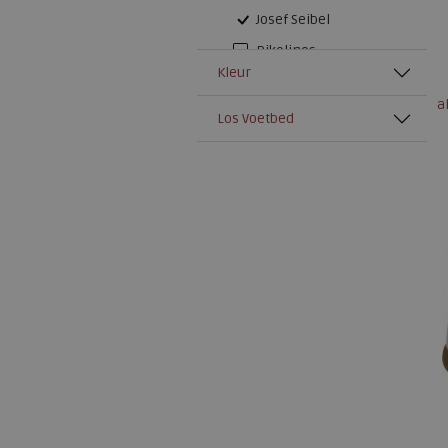
Josef Seibel
Pikolinos
Kleur
Skechers
a
Solidus
Los Voetbed
Waldlaufer
Wolky