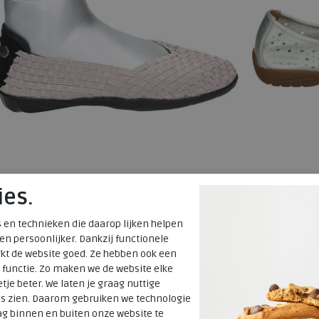
ies.
Josef Seibel
Josef Seibel
 en technieken die daarop lijken helpen
 en persoonlijker. Dankzij functionele
kt de website goed. Ze hebben ook een
FENJA 01
FENJA 41
 functie. Zo maken we de website elke
tje beter. We laten je graag nuttige
es zien. Daarom gebruiken we technologie
€ 99,95
€ 99,95
g binnen en buiten onze website te