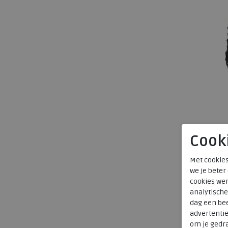
Cook
Met cookies
we je beter
cookies wer
analytische
dag een bee
advertenti
om je gedra