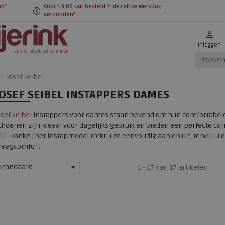
nd*
Voor 14:00 uur besteld = dezelfde werkdag
verzonden*
Inloggen
Josef Seibel
JOSEF SEIBEL INSTAPPERS DAMES
osef Seibel
instappers voor dames staan bekend om hun comfortabele p
choenen zijn ideaal voor dagelijks gebruik en bieden een perfecte 
tijl. Dankzij het instapmodel trekt u ze eenvoudig aan en uit, terwijl u
raagcomfort.
Standaard
1 - 17 van 17 artikelen