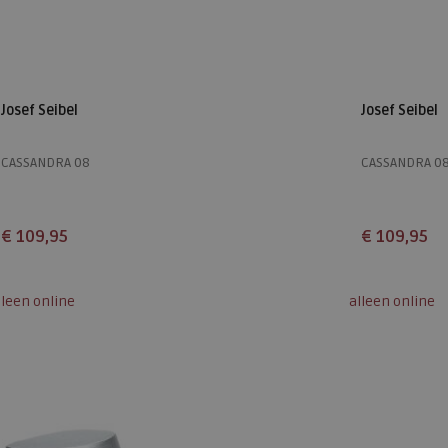
Josef Seibel
Josef Seibel
CASSANDRA 08
CASSANDRA 0
€ 109,95
€ 109,95
Beschikbare maten
Beschikbare
lleen online
alleen online
39
36
37