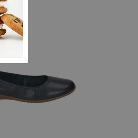
 maten
41
42