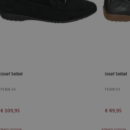
Josef Seibel
Josef Seibel
FENJA 34
FENJA 01
€ 109,95
€ 89,95
Beschikbare maten
Beschikbare
lleen online
alleen online
37
38
39
40
41
42
36
37