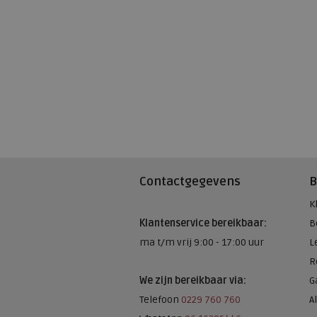
Contactgegevens
B
K
Klantenservice bereikbaar:
B
ma t/m vrij 9:00 - 17:00 uur
L
R
We zijn bereikbaar via:
G
Telefoon
0229 760 760
A