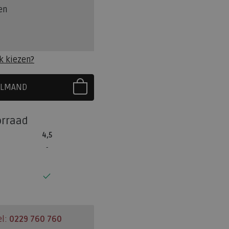
en
k kiezen?
ELMAND
R EERST UW MAAT
orraad
4,5
el:
0229 760 760