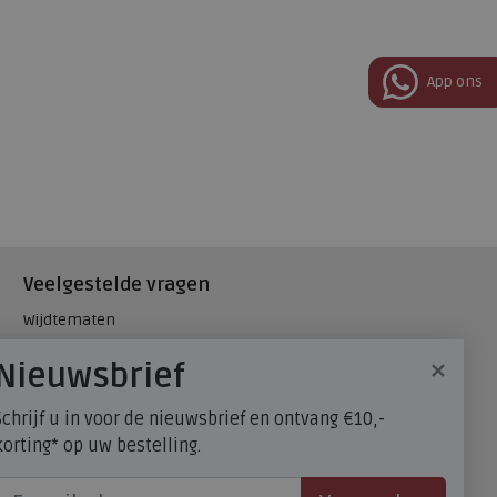
App ons
Veelgestelde vragen
Wijdtematen
Hielspoor
×
Nieuwsbrief
Maatadvies, wat is mijn
schoenmaat?
Schrijf u in voor de nieuwsbrief en ontvang €10,-
FitFlop - maatadvies
korting* op uw bestelling.