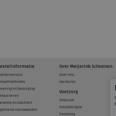
estelinformatie
Over Meijerink Schoenen
lantenservice
Over ons
etaalmethodes
Vacatures
evering en bezorging
Voetzorg
etourneren
Pedicure
arantie en klachten
Fysiotherapie
lgemene voorwaarden
Podoloog