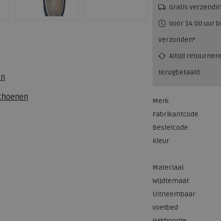
Gratis verzendi
Voor 14:00 uur b
verzonden*
Altijd retourner
terugbetaald
en
schoenen
Merk
Fabrikantcode
Bestelcode
Kleur
Materiaal
Wijdtemaat
Uitneembaar
voetbed
Hakhoogte