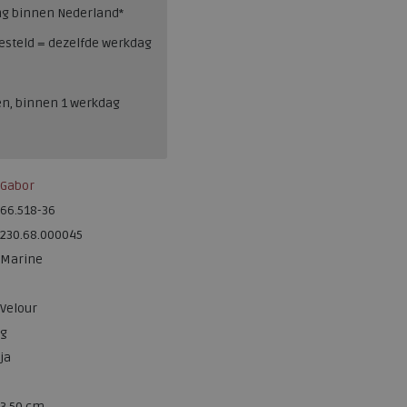
ng binnen Nederland*
esteld = dezelfde werkdag
en, binnen 1 werkdag
Gabor
66.518-36
230.68.000045
Marine
Velour
g
ja
3.50 cm