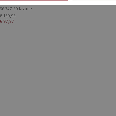
Gabor
66.347-59 lagune
€ 139,95
€ 97,97