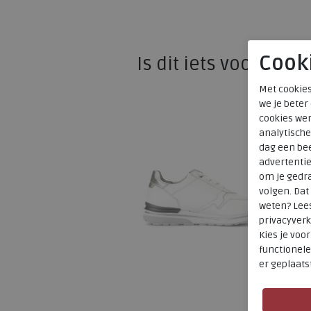
Cook
Is dit iets voor u?
Met cookies
we je beter
cookies wer
analytische
dag een bee
advertenti
om je gedra
volgen. Da
weten? Lee
privacyverk
Kies je voo
functionele
er geplaats
SALE