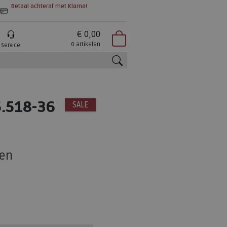
Betaal achteraf met Klarna!
€ 0,00
0 artikelen
Service
zoeken
.518-36
SALE
en