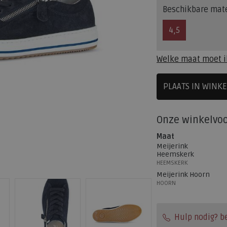
Beschikbare mat
4,5
Welke maat moet i
PLAATS IN WINK
SELECTEE
Onze winkelvo
Maat
Meijerink
Heemskerk
HEEMSKERK
Meijerink Hoorn
HOORN
Hulp nodig? b