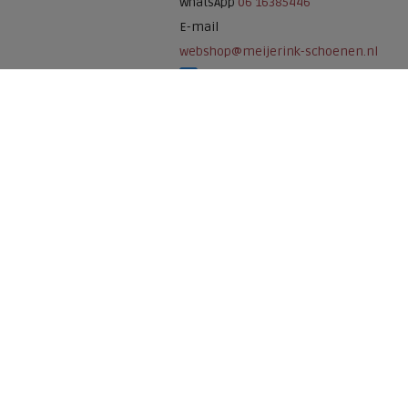
WhatsApp
06 16385446
E-mail
webshop@meijerink-schoenen.nl
Meijerink Schoenen op Facebook
Meijerink schoenen op Instagram
Meijerink Hoor
Nieuwsteeg 39
1621 EC, Hoorn
0229-296675
Betaalmogelijkheden