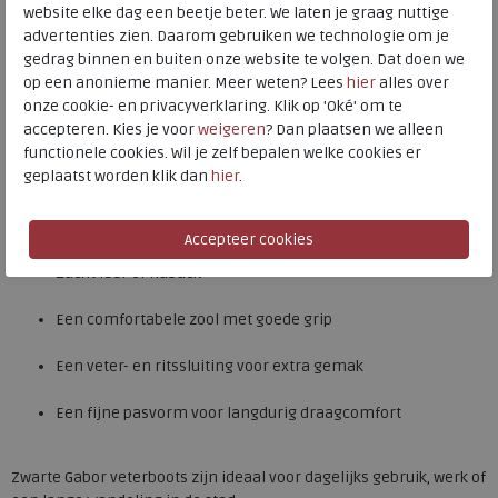
Beschikbare maten
Beschikbare maten
website elke dag een beetje beter. We laten je graag nuttige
advertenties zien. Daarom gebruiken we technologie om je
7
5
6,5
7,5
9
10
gedrag binnen en buiten onze website te volgen. Dat doen we
Zwarte veterboots dames
op een anonieme manier. Meer weten? Lees
hier
alles over
onze cookie- en privacyverklaring. Klik op 'Oké' om te
Zwarte veterboots voor dames zijn echte allrounders in de
accepteren. Kies je voor
weigeren
? Dan plaatsen we alleen
garderobe. Ze zijn stijlvol, praktisch en passen bij vrijwel iedere
functionele cookies. Wil je zelf bepalen welke cookies er
outfit. Gabor biedt zwarte veterboots in diverse uitvoeringen: van
geplaatst worden klik dan
hier
.
stoer en robuust tot elegant en verfijnd.
Veel modellen zijn voorzien van:
Zacht leer of nubuck
Een comfortabele zool met goede grip
Een veter- en ritssluiting voor extra gemak
Een fijne pasvorm voor langdurig draagcomfort
Zwarte Gabor veterboots zijn ideaal voor dagelijks gebruik, werk of