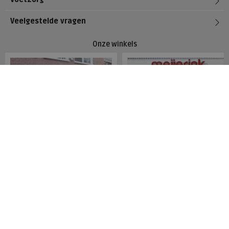
Veelgestelde vragen
Onze winkels
Meijerink Hoorn
Meijerink Heemskerk
Nieuwsteeg 39
Deutzstraat 21 A
1621 EC, Hoorn
1961 NS, Heemskerk
0229-296675
0251-446006
Betaalmogelijkheden