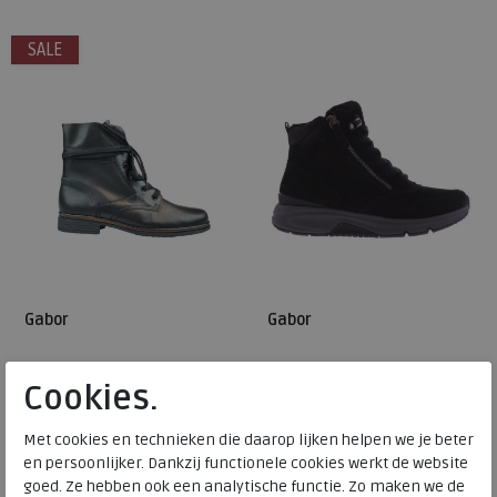
4,5
8,5
6
8,5
SALE
Gabor
Gabor
54.674-27 schwarz
76.888-47 schwarz
Cookies.
wijdte Wijdtemaat F
€ 124,95
Met cookies en technieken die daarop lijken helpen we je beter
€ 74,97
€ 179,95
en persoonlijker. Dankzij functionele cookies werkt de website
goed. Ze hebben ook een analytische functie. Zo maken we de