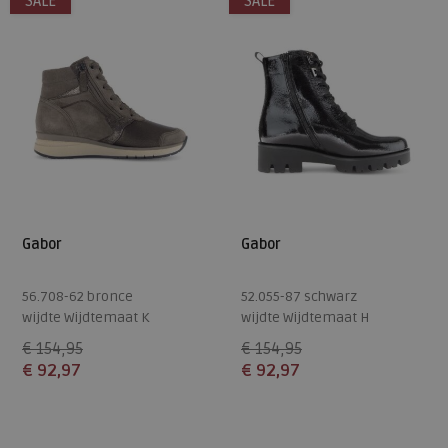
SALE
SALE
Gabor
Gabor
56.708-62 bronce
52.055-87 schwarz
wijdte Wijdtemaat K
wijdte Wijdtemaat H
€ 154,95
€ 154,95
€ 92,97
€ 92,97
Beschikbare maten
Beschikbare maten
4,5
5
5,5