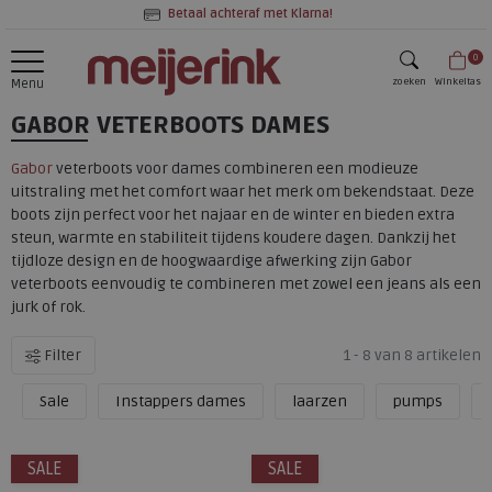
Betaal achteraf met Klarna!
0
zoeken
Winkeltas
Menu
GABOR VETERBOOTS DAMES
zoeken
Gabor
veterboots voor dames combineren een modieuze
uitstraling met het comfort waar het merk om bekendstaat. Deze
boots zijn perfect voor het najaar en de winter en bieden extra
steun, warmte en stabiliteit tijdens koudere dagen. Dankzij het
tijdloze design en de hoogwaardige afwerking zijn Gabor
veterboots eenvoudig te combineren met zowel een jeans als een
jurk of rok.
Filter
1 - 8 van 8 artikelen
Sale
Instappers dames
laarzen
pumps
SALE
SALE