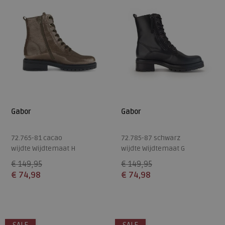
Gabor
Gabor
72.765-81 cacao
72.785-87 schwarz
wijdte Wijdtemaat H
wijdte Wijdtemaat G
€ 149,95
€ 149,95
€ 74,98
€ 74,98
Beschikbare maten
Beschikbare maten
5
7
7,5
5,5
7
8