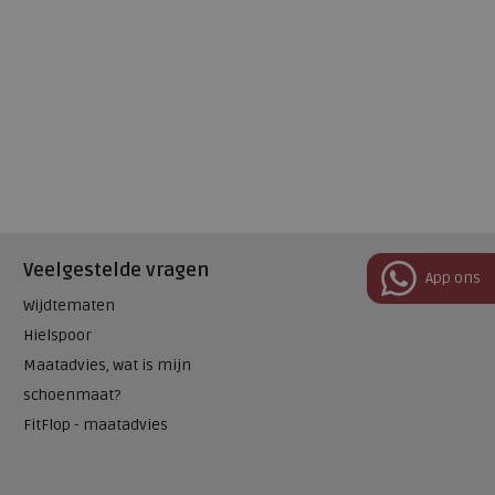
Veelgestelde vragen
App ons
Wijdtematen
Hielspoor
Maatadvies, wat is mijn
schoenmaat?
FitFlop - maatadvies