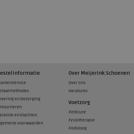
estelinformatie
Over Meijerink Schoenen
lantenservice
Over ons
etaalmethodes
Vacatures
evering en bezorging
Voetzorg
etourneren
Pedicure
arantie en klachten
Fysiotherapie
lgemene voorwaarden
Podoloog