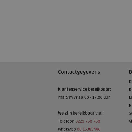
Contactgegevens
B
K
Klantenservice bereikbaar:
B
ma t/m vrij 9:00 - 17:00 uur
L
R
We zijn bereikbaar via:
G
Telefoon
0229 760 760
A
WhatsApp
06 16385446