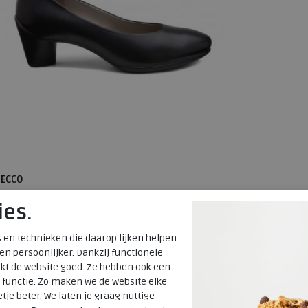
ECCO
ies.
Sculptured 45 black
 en technieken die daarop lijken helpen
€ 129,99
 en persoonlijker. Dankzij functionele
€ 77,99
kt de website goed. Ze hebben ook een
 functie. Zo maken we de website elke
Beschikbare maten
tje beter. We laten je graag nuttige