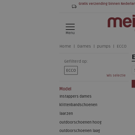
Gratis verzending binnen Nederla
Menu
Home
Dames
pumps
ECCO
Gefilterd op:
ECCO
Wis selectie
Model
Instappers dames
klittenbandschoenen
laarzen
outdoorschoenen hoog
outdoorschoenen laag