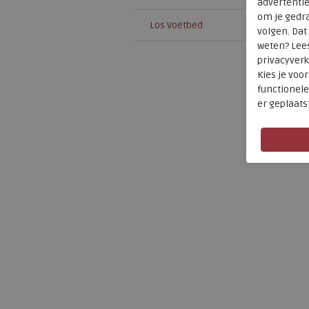
advertenti
om je gedra
Los Voetbed
volgen. Da
weten? Lee
privacyverk
Kies je voo
functionele
er geplaats