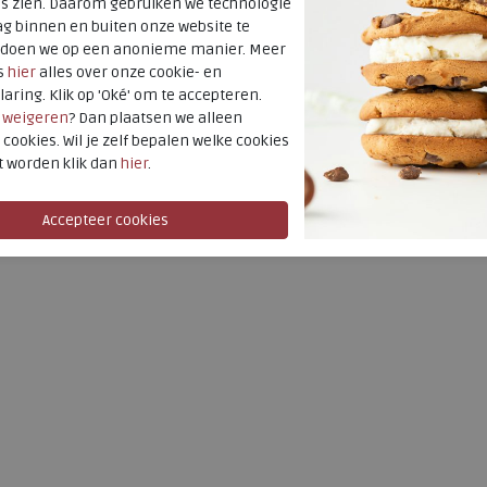
es zien. Daarom gebruiken we technologie
37
42
g binnen en buiten onze website te
t doen we op een anonieme manier. Meer
s
hier
alles over onze cookie- en
laring. Klik op 'Oké' om te accepteren.
r
weigeren
? Dan plaatsen we alleen
 cookies. Wil je zelf bepalen welke cookies
t worden klik dan
hier
.