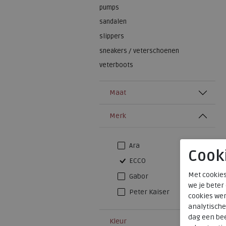
pumps
sandalen
slippers
sneakers / veterschoenen
veterboots
Maat
Merk
Ara
Cook
ECCO
Met cookies
Gabor
we je beter
Peter Kaiser
cookies wer
analytische
dag een bee
Kleur