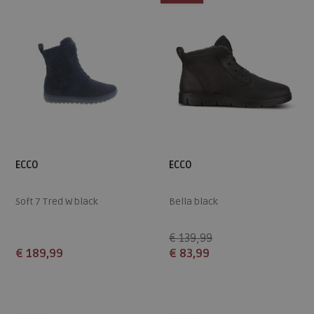
ECCO
ECCO
Soft 7 Tred W black
Bella black
€ 139,99
€ 189,99
€ 83,99
Beschikbare maten
Beschikbare maten
37
38
39
40
41
36
37
38
39
40