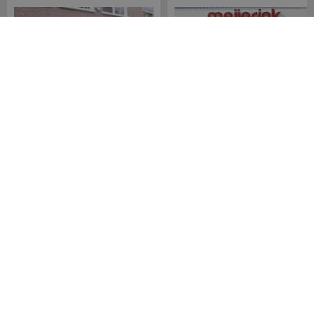
Meijerink Hoorn
Meijerink Heemskerk
Nieuwsteeg 39
Deutzstraat 21 A
1621 EC, Hoorn
1961 NS, Heemskerk
0229-296675
0251-446006
Betaalmogelijkheden