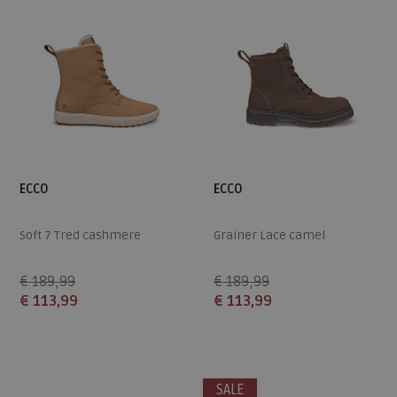
ECCO
ECCO
Soft 7 Tred cashmere
Grainer Lace camel
€ 189,99
€ 189,99
€ 113,99
€ 113,99
Beschikbare maten
Beschikbare maten
40
42
37
38
42
SALE