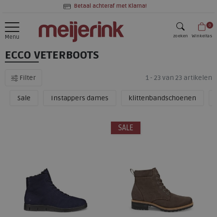
Betaal achteraf met Klarna!
0
zoeken
Winkeltas
Menu
ECCO VETERBOOTS
zoeken
Filter
1 - 23 van 23 artikelen
Sale
Instappers dames
klittenbandschoenen
SALE