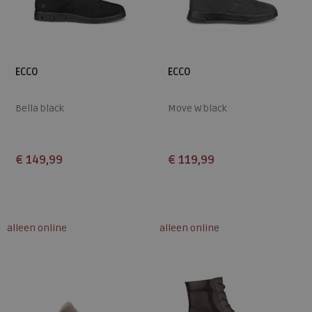
ECCO
ECCO
Bella black
Move W black
€ 149,99
€ 119,99
Beschikbare maten
Beschikbare maten
36
37
38
39
40
36
37
38
39
alleen online
alleen online
41
42