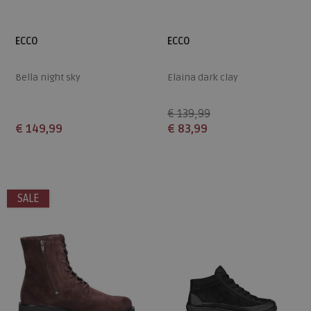
ECCO
ECCO
Bella night sky
Elaina dark clay
€ 139,99
€ 149,99
€ 83,99
Beschikbare maten
Beschikbare maten
36
37
38
39
40
36
37
38
SALE
42
43