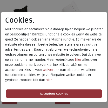
Cookies.
Met cookies en technieken die daarop lijken helpen we je beter
en persoonlijker. Dankzij functionele cookies werkt de website
goed. Ze hebben ook een analytische functie. Zo maken we de
website elke dag een beetje beter. We laten je graag nuttige
ECCO
ECCO
advertenties zien. Daarom gebruiken we technologie om je
gedrag binnen en buiten onze website te volgen. Dat doen we
Solice black
Soft 60 white
op een anonieme manier. Meer weten? Lees
hier
alles over
onze cookie- en privacyverklaring. Klik op 'Oké' om te
accepteren. Kies je voor
weigeren
? Dan plaatsen we alleen
€ 199,99
€ 169,99
functionele cookies. Wil je zelf bepalen welke cookies er
€ 119,99
€ 110,49
geplaatst worden klik dan
hier
.
Beschikbare maten
Beschikbare maten
39
41
SALE
SALE