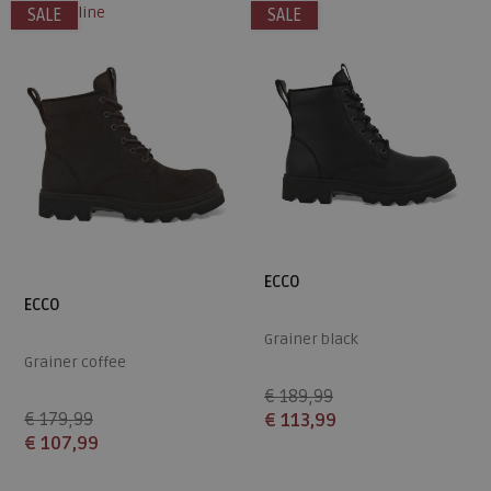
alleen online
SALE
SALE
42
41
42
43
ECCO
ECCO
Grainer black
Grainer coffee
€ 189,99
€ 179,99
€ 113,99
€ 107,99
Beschikbare maten
Beschikbare maten