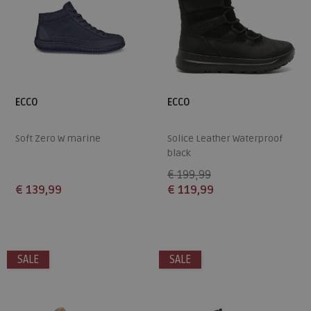
ECCO
ECCO
Soft Zero W marine
Solice Leather Waterproof
black
€ 199,99
€ 139,99
€ 119,99
Beschikbare maten
Beschikbare maten
36
37
37
SALE
SALE