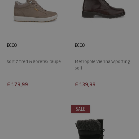
ECCO
ECCO
Soft 7 Tred W Goretex taupe
Metropole Vienna W potting
soil
€ 179,99
€ 139,99
Beschikbare maten
Beschikbare maten
40
42
37
38
SALE