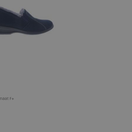
emaat F+
 maten