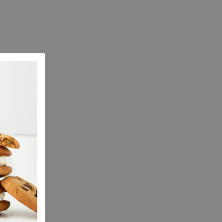
,5
6
6,5
7
7,5
8