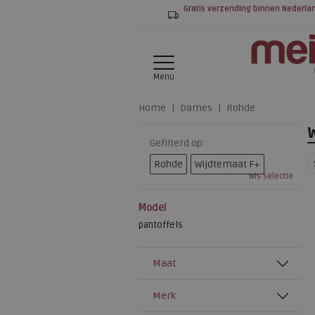
Gratis verzending binnen Nederla
Menu
Home
Dames
Rohde
Gefilterd op:
Rohde
Wijdtemaat F+
Wis selectie
Model
pantoffels
Maat
Merk