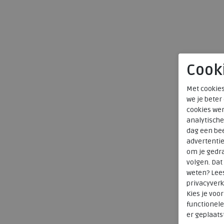
Cook
Met cookies
we je beter
cookies wer
analytische
dag een bee
advertenti
om je gedra
volgen. Da
weten? Lee
privacyverk
Kies je voo
functionele
er geplaats