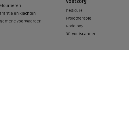
Voetzorg
etourneren
Pedicure
arantie en klachten
Fysiotherapie
lgemene voorwaarden
Podoloog
3D-voetscanner
Onze winkels
n
Meijerink Heemskerk
Deutzstraat 21 A
1961 NS, Heemskerk
0251-446006