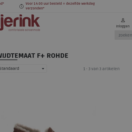
nd*
Voor 14:00 uur besteld = dezelfde werkdag
verzonden*
Inloggen
WIJDTEMAAT F+ ROHDE
Standaard
1 - 3 van 3 artikelen