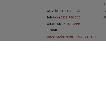
R
We zijn bereikbaar via:
G
Telefoon
0229 760 760
A
WhatsApp
06 16385446
E-mail
webshop@meijerink-schoenen.nl
Meijerink Schoenen op Facebook
Meijerink schoenen op Instagram
Meijerink Hoor
Nieuwsteeg 39
1621 EC, Hoorn
0229-296675