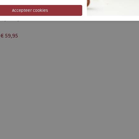
Farun schwarz
wijdte Wijdtemaat F+
€ 59,95
Beschikbare maten
4
4,5
5
5,5
6
6,5
7
7,5
8