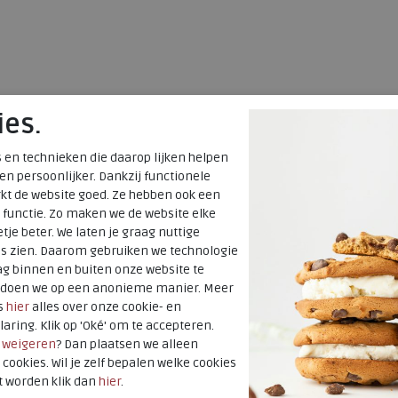
4
4,5
5
5,5
6
6,5
7
7,5
4,5
5
5
8
ies.
 en technieken die daarop lijken helpen
 en persoonlijker. Dankzij functionele
kt de website goed. Ze hebben ook een
 functie. Zo maken we de website elke
tje beter. We laten je graag nuttige
es zien. Daarom gebruiken we technologie
g binnen en buiten onze website te
t doen we op een anonieme manier. Meer
s
hier
alles over onze cookie- en
laring. Klik op 'Oké' om te accepteren.
r
weigeren
? Dan plaatsen we alleen
 cookies. Wil je zelf bepalen welke cookies
t worden klik dan
hier
.
Rohde