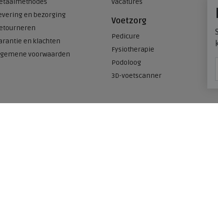
etaalmethodes
Vacatures
evering en bezorging
Voetzorg
etourneren
Pedicure
arantie en klachten
Fysiotherapie
lgemene voorwaarden
Podoloog
3D-voetscanner
Onze winkels
n
Meijerink Heemskerk
Deutzstraat 21 A
1961 NS, Heemskerk